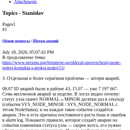
Attachments
Topics - Stanislav
Pages
1
#1
Общие вопросы
/
Шторм аварий
July 18, 2026, 05:07:42 PM
В продолжение темы:
https://www.netxms.org/forum/oe-oo/shkval-opoveschenij-posle-
poteri-kontakta-s-proksi-nodoj/15/
3. Отдельная и более серьёзная проблема — шторм аварий.
08.07 ID аварий были в районе 43, 15.07 — уже 7 197 667.
Семь миллионов аварий за неделю. В логах видно почему:
статус узла скачет NORMAL↔MINOR десятки раз в секунду
(события SYS_NODE_MINOR / SYS_NODE_NORMAL с
тегом NodeStatus), и на каждое такое событие создаётся
авария. Это и есть причина постоянного роста базы и ошибок
в alarm log. Покажите правило, которое создаёт аварии на
события изменения статуса узла — скорее всего, его нужно