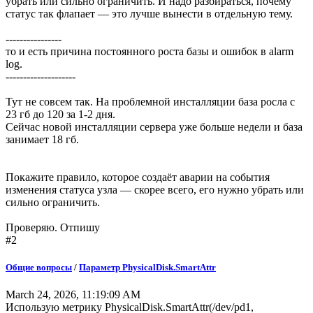
убрать или сильно ограничить. И надо разбираться, почему
статус так флапает — это лучше вынести в отдельную тему.
----------------
то и есть причина постоянного роста базы и ошибок в alarm
log.
--------------------
Тут не совсем так. На проблемной инсталляции база росла с
23 гб до 120 за 1-2 дня.
Сейчас новой инсталляции сервера уже больше недели и база
занимает 18 гб.
Покажите правило, которое создаёт аварии на события
изменения статуса узла — скорее всего, его нужно убрать или
сильно ограничить.
Проверяю. Отпишу
#2
Общие вопросы
/
Параметр PhysicalDisk.SmartAttr
March 24, 2026, 11:19:09 AM
Использую метрику PhysicalDisk.SmartAttr(/dev/pd1,