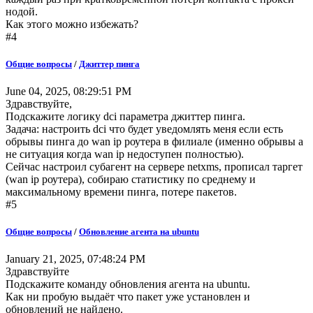
нодой.
Как этого можно избежать?
#4
Общие вопросы
/
Джиттер пинга
June 04, 2025, 08:29:51 PM
Здравствуйте,
Подскажите логику dci параметра джиттер пинга.
Задача: настроить dci что будет уведомлять меня если есть
обрывы пинга до wan ip роутера в филиале (именно обрывы а
не ситуация когда wan ip недоступен полностью).
Сейчас настроил субагент на сервере netxms, прописал таргет
(wan ip роутера), собираю статистику по среднему и
максимальному времени пинга, потере пакетов.
#5
Общие вопросы
/
Обновление агента на ubuntu
January 21, 2025, 07:48:24 PM
Здравствуйте
Подскажите команду обновления агента на ubuntu.
Как ни пробую выдаёт что пакет уже установлен и
обновлений не найдено.