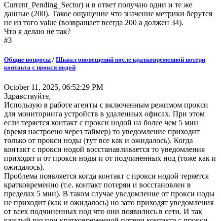
Current_Pending_Sector) и в ответ получаю одни и те же
данные (200). Такое ощущение что значение метрики берутся
не из того value (возвращает всегда 200 а должен 34).
Что я делаю не так?
#3
Общие вопросы
/
Шквал оповещений после кратковременной потери
контакта с прокси нодой
October 11, 2025, 06:52:29 PM
Здравствуйте,
Использую в работе агенты с включенным режимом прокси
для мониторинга устройств в удаленных офисах. При этом
если теряется контакт с прокси нодой на более чем 5 мин
(время настроено через таймер) то уведомление приходит
только от прокси ноды (тут все как и ожидалось). Когда
контакт с прокси нодой восстанавливается то уведомления
приходят и от прокси ноды и от подчиненных нод (тоже как и
ожидалось).
Проблема появляется когда контакт с прокси нодой теряется
кратковременно (т.е. контакт потерян и восстановлен в
пределах 5 мин). В таком случае уведомление от прокси ноды
не приходит (как и ожидалось) но зато приходят уведомления
от всех подчиненных нод что они появились в сети. И так
каждый раз при кратковременной потери контакта с прокси