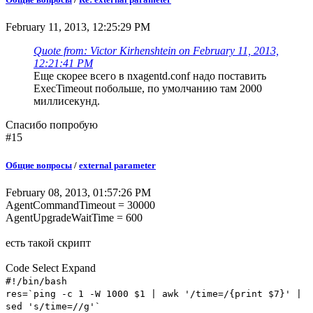
February 11, 2013, 12:25:29 PM
Quote from: Victor Kirhenshtein on February 11, 2013,
12:21:41 PM
Еще скорее всего в nxagentd.conf надо поставить
ExecTimeout побольше, по умолчанию там 2000
миллисекунд.
Спасибо попробую
#15
Общие вопросы
/
external parameter
February 08, 2013, 01:57:26 PM
AgentCommandTimeout = 30000
AgentUpgradeWaitTime = 600
есть такой скрипт
Code
Select
Expand
#!/bin/bash
res=`ping -c 1 -W 1000 $1 | awk '/time=/{print $7}' |
sed 's/time=//g'`