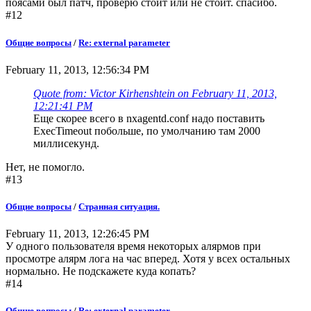
поясами был патч, проверю стоит или не стоит. спасибо.
#12
Общие вопросы
/
Re: external parameter
February 11, 2013, 12:56:34 PM
Quote from: Victor Kirhenshtein on February 11, 2013,
12:21:41 PM
Еще скорее всего в nxagentd.conf надо поставить
ExecTimeout побольше, по умолчанию там 2000
миллисекунд.
Нет, не помогло.
#13
Общие вопросы
/
Странная ситуация.
February 11, 2013, 12:26:45 PM
У одного пользователя время некоторых алярмов при
просмотре алярм лога на час вперед. Хотя у всех остальных
нормально. Не подскажете куда копать?
#14
Общие вопросы
/
Re: external parameter