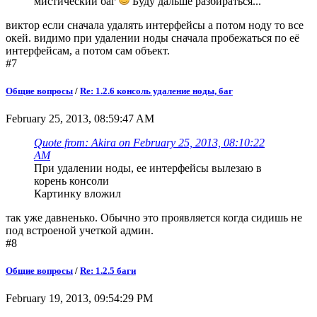
мистический баг
Буду дальше разбираться...
виктор если сначала удалять интерфейсы а потом ноду то все
окей. видимо при удалении ноды сначала пробежаться по её
интерфейсам, а потом сам объект.
#7
Общие вопросы
/
Re: 1.2.6 консоль удаление ноды, баг
February 25, 2013, 08:59:47 AM
Quote from: Akira on February 25, 2013, 08:10:22
AM
При удалении ноды, ее интерфейсы вылезаю в
корень консоли
Картинку вложил
так уже давненько. Обычно это проявляется когда сидишь не
под встроеной учеткой админ.
#8
Общие вопросы
/
Re: 1.2.5 баги
February 19, 2013, 09:54:29 PM