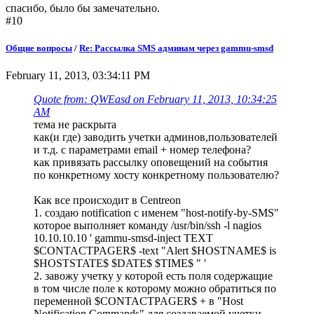
спасибо, было бы замечательно.
#10
Общие вопросы
/
Re: Рассылка SMS админам через gammu-smsd
February 11, 2013, 03:34:11 PM
Quote from: QWEasd on February 11, 2013, 10:34:25
AM
тема не раскрыта
как(и где) заводить учетки админов,пользователей
и т.д. с параметрами email + номер телефона?
как привязать рассылку оповещений на события
по конкретному хосту конкретному пользователю?
Как все происходит в Centreon
1. создаю notification с именем "host-notify-by-SMS"
которое выполняет команду /usr/bin/ssh -l nagios
10.10.10.10 ' gammu-smsd-inject TEXT
$CONTACTPAGER$ -text "Alert $HOSTNAME$ is
$HOSTSTATE$ $DATE$ $TIME$ " '
2. завожу учетку у которой есть поля содержащие
в том числе поле к которому можно обратиться по
переменной $CONTACTPAGER$ + в "Host
Notification Commands" для создаваемой учетки