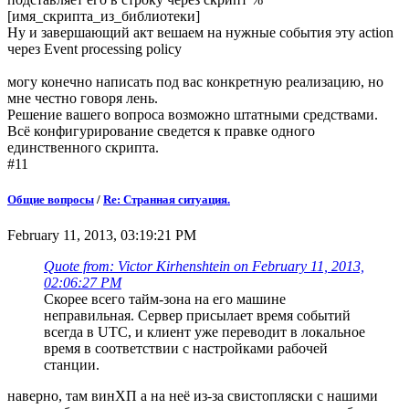
[имя_скрипта_из_библиотеки]
Ну и завершающий акт вешаем на нужные события эту action
через Event processing policy
могу конечно написать под вас конкретную реализацию, но
мне честно говоря лень.
Решение вашего вопроса возможно штатными средствами.
Всё конфигурирование сведется к правке одного
единственного скрипта.
#11
Общие вопросы
/
Re: Странная ситуация.
February 11, 2013, 03:19:21 PM
Quote from: Victor Kirhenshtein on February 11, 2013,
02:06:27 PM
Скорее всего тайм-зона на его машине
неправильная. Сервер присылает время событий
всегда в UTC, и клиент уже переводит в локальное
время в соответствии с настройками рабочей
станции.
наверно, там винХП а на неё из-за свистопляски с нашими