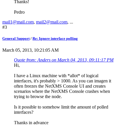
Thanks!
Pedro
mail1@mail.com
,
mail2@mail.com
, ...
#3
General Support
/
Re: Ignore interface polling
March 05, 2013, 10:21:05 AM
Quote from: Anders on March 04, 2013, 09:11:17 PM
Hi,
I have a Linux machine with *allot* of logical
interfaces, it's probably > 1000. As you can imagen it
often freezes the NetXMS Console UI and creates
scenarios where the NetXMS Console crashes when
trying to browse the node.
Is it possible to somehow limit the amount of polled
interfaces?
Thanks in advance