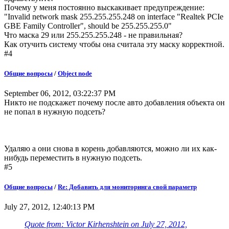
Почему у меня постоянно выскакивает предупреждение:
"Invalid network mask 255.255.255.248 on interface "Realtek PCIe
GBE Family Controller", should be 255.255.255.0"
Что маска 29 или 255.255.255.248 - не правильная?
Как отучить систему чтобы она считала эту маску корректной.
#4
Общие вопросы
/
Object node
September 06, 2012, 03:22:37 PM
Никто не подскажет почему после авто добавления объекта он
не попал в нужную подсеть?
Удаляю а они снова в корень добавляются, можно ли их как-
нибудь переместить в нужную подсеть.
#5
Общие вопросы
/
Re: Добавить для мониторинга свой параметр
July 27, 2012, 12:40:13 PM
Quote from: Victor Kirhenshtein on July 27, 2012,