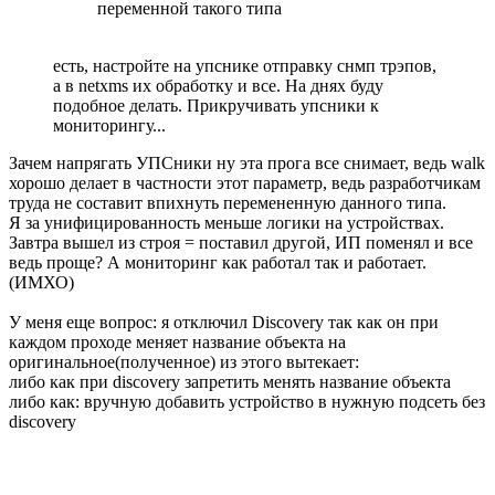
переменной такого типа
есть, настройте на упснике отправку снмп трэпов,
а в netxms их обработку и все. На днях буду
подобное делать. Прикручивать упсники к
мониторингу...
Зачем напрягать УПСники ну эта прога все снимает, ведь walk
хорошо делает в частности этот параметр, ведь разработчикам
труда не составит впихнуть перемененную данного типа.
Я за унифицированность меньше логики на устройствах.
Завтра вышел из строя = поставил другой, ИП поменял и все
ведь проще? А мониторинг как работал так и работает.
(ИМХО)
У меня еще вопрос: я отключил Discovery так как он при
каждом проходе меняет название объекта на
оригинальное(полученное) из этого вытекает:
либо как при discovery запретить менять название объекта
либо как: вручную добавить устройство в нужную подсеть без
discovery