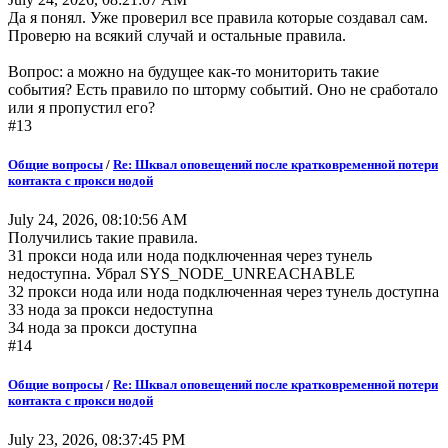
Да я понял. Уже проверил все правила которые создавал сам.
Проверю на всякий случай и остальные правила.
Вопрос: а можно на будущее как-то мониторить такие
события? Есть правило по шторму событий. Оно не сработало
или я пропустил его?
#13
Общие вопросы
/
Re: Шквал оповещений после кратковременной потери
контакта с прокси нодой
July 24, 2026, 08:10:56 AM
Получились такие правила.
31 прокси нода или нода подключенная через тунель
недоступна. Убрал SYS_NODE_UNREACHABLE
32 прокси нода или нода подключенная через тунель доступна
33 нода за прокси недоступна
34 нода за прокси доступна
#14
Общие вопросы
/
Re: Шквал оповещений после кратковременной потери
контакта с прокси нодой
July 23, 2026, 08:37:45 PM