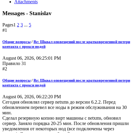
Attachments
Messages - Stanislav
Pages
1
2
3
...
5
#1
Общие вопросы
/
Re: Шквал оповещений после кратковременной потери
контакта с прокси нодой
August 06, 2026, 06:25:01 PM
Правило 31
#2
Общие вопросы
/
Re: Шквал оповещений после кратковременной потери
контакта с прокси нодой
August 06, 2026, 06:22:20 PM
Сегодня обновлял сервер netxms до версии 6.2.2. Перед
обновлением перевел все ноды в режим обслуживания на 30
мин.
Сделал резервную копию вирт машины с netxms, обновил
сервер. Заняло порядка 20-25 мин. После обновления пришли
уведомления от некоторых нод (все подключены через