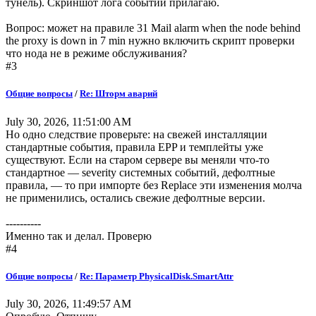
тунель). Скриншот лога событий прилагаю.
Вопрос: может на правиле 31 Mail alarm when the node behind
the proxy is down in 7 min нужно включить скрипт проверки
что нода не в режиме обслуживания?
#3
Общие вопросы
/
Re: Шторм аварий
July 30, 2026, 11:51:00 AM
Но одно следствие проверьте: на свежей инсталляции
стандартные события, правила EPP и темплейты уже
существуют. Если на старом сервере вы меняли что-то
стандартное — severity системных событий, дефолтные
правила, — то при импорте без Replace эти изменения молча
не применились, остались свежие дефолтные версии.
----------
Именно так и делал. Проверю
#4
Общие вопросы
/
Re: Параметр PhysicalDisk.SmartAttr
July 30, 2026, 11:49:57 AM