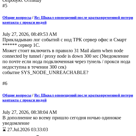
Опробую. Отпишу
#5
Общие вопросы
/
Re: Шквал оповещений после кратковременной потери
контакта с прокси нодой
July 27, 2026, 08:49:53 AM
Прикладываю лог событий с нод ТРК сервер офис и Смарт
****** сервер 1С.
Может стоит включить в правило 31 Mail alarm when node
connected by tunnel / proxy node is down 300 sec (Уведомление
по почте если нода подключенная через тунель / прокси нода
недоступна в течении 300 сек)
событие SYS_NODE_UNREACHABLE?
#6
Общие вопросы
/
Re: Шквал оповещений после кратковременной потери
контакта с прокси нодой
July 27, 2026, 08:38:04 AM
В дополнение ко всему пришло сегодня ночью одинокое
уведомление
⌛ 27.Jul.2026 03:33:03