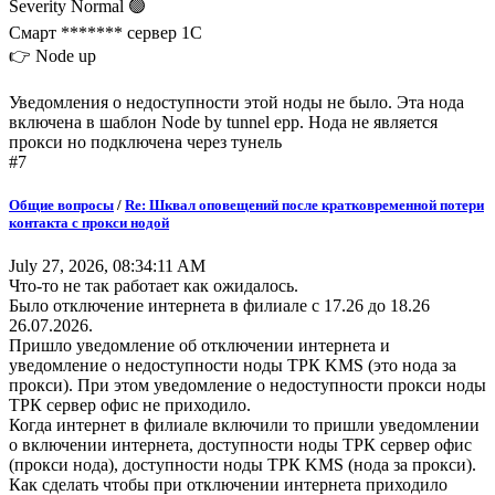
Severity Normal 🟢
Смарт ******* сервер 1C
👉 Node up
Уведомления о недоступности этой ноды не было. Эта нода
включена в шаблон Node by tunnel epp. Нода не является
прокси но подключена через тунель
#7
Общие вопросы
/
Re: Шквал оповещений после кратковременной потери
контакта с прокси нодой
July 27, 2026, 08:34:11 AM
Что-то не так работает как ожидалось.
Было отключение интернета в филиале с 17.26 до 18.26
26.07.2026.
Пришло уведомление об отключении интернета и
уведомление о недоступности ноды ТРК KMS (это нода за
прокси). При этом уведомление о недоступности прокси ноды
ТРК сервер офис не приходило.
Когда интернет в филиале включили то пришли уведомлении
о включении интернета, доступности ноды ТРК сервер офис
(прокси нода), доступности ноды ТРК KMS (нода за прокси).
Как сделать чтобы при отключении интернета приходило