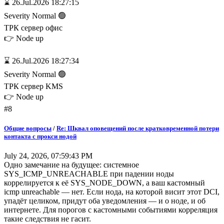
⌛ 26.Jul.2026 18:27:15
Severity Normal 🟢
ТРК сервер офис
👉 Node up
⌛ 26.Jul.2026 18:27:34
Severity Normal 🟢
ТРК сервер KMS
👉 Node up
#8
Общие вопросы
/
Re: Шквал оповещений после кратковременной потери
контакта с прокси нодой
July 24, 2026, 07:59:43 PM
Одно замечание на будущее: системное
SYS_ICMP_UNREACHABLE при падении ноды
коррелируется к её SYS_NODE_DOWN, а ваш кастомный
icmp unreachable — нет. Если нода, на которой висит этот DCI,
упадёт целиком, придут оба уведомления — и о ноде, и об
интернете. Для порогов с кастомными событиями корреляция
такие следствия не гасит.