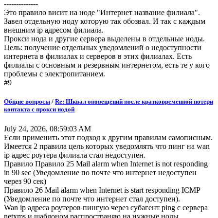
--------------
Это правило висит на ноде "Интернет название филиала".
Завел отдельную ноду которую так обозвал. И так с каждым
внешним ip адресом филиала.
Прокси нода и другие сервера выделены в отдельные ноды.
Цель: получение отдельных уведомлений о недоступности
интернета в филиалах и серверов в этих филиалах. Есть
филиалы с основным и резервным интернетом, есть те у кого
проблемы с электропитанием.
#9
Общие вопросы
/
Re: Шквал оповещений после кратковременной потери
контакта с прокси нодой
July 24, 2026, 08:59:03 AM
Если применить этот подход к другим правилам самописным.
Имеется 2 правила цель которых уведомлять что пинг на wan
ip адрес роутера филиала стал недоступен.
Правило Правило 25 Mail alarm when Internet is not responding
in 90 sec (Уведомление по почте что интернет недоступен
через 90 сек)
Правило 26 Mail alarm when Internet is start responding ICMP
(Уведомление по почте что интернет стал доступен).
Wan ip адреса роутеров пингую через субагент ping с сервера
netxms и шаблоном распространяю на нужные ноды.