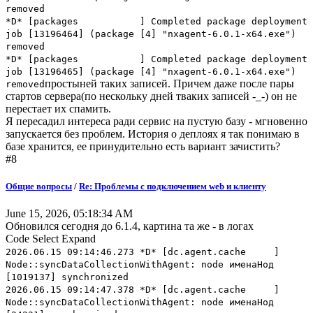
removed
*D* [packages ] Completed package deployment
job [13196464] (package [4] "nxagent-6.0.1-x64.exe")
removed
*D* [packages ] Completed package deployment
job [13196465] (package [4] "nxagent-6.0.1-x64.exe")
простыней таких записей. Причем даже после пары
removed
стартов сервера(по нескольку дней тваких записей -_-) он не
перестает их спамить.
Я пересадил интереса ради сервис на пустую базу - мгновенно
запускается без проблем. История о деплоях я так понимаю в
базе хранится, ее принудительно есть вариант зачистить?
#8
Общие вопросы
/
Re: Проблемы с подключением web и клиенту
June 15, 2026, 05:18:34 AM
Обновился сегодня до 6.1.4, картина та же - в логах
Code
Select
Expand
2026.06.15 09:14:46.273 *D* [dc.agent.cache ]
Node::syncDataCollectionWithAgent: node именаНод
[1019137] synchronized
2026.06.15 09:14:47.378 *D* [dc.agent.cache ]
Node::syncDataCollectionWithAgent: node именаНод