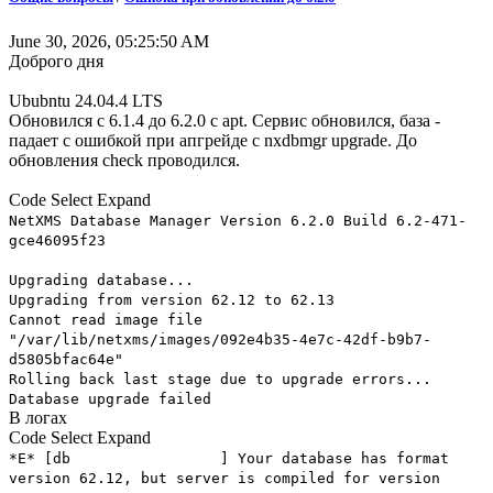
June 30, 2026, 05:25:50 AM
Доброго дня
Ububntu 24.04.4 LTS
Обновился с 6.1.4 до 6.2.0 с apt. Сервис обновился, база -
падает с ошибкой при апгрейде с nxdbmgr upgrade. До
обновления check проводился.
Code
Select
Expand
NetXMS Database Manager Version 6.2.0 Build 6.2-471-
gce46095f23
Upgrading database...
Upgrading from version 62.12 to 62.13
Cannot read image file
"/var/lib/netxms/images/092e4b35-4e7c-42df-b9b7-
d5805bfac64e"
Rolling back last stage due to upgrade errors...
Database upgrade failed
В логах
Code
Select
Expand
*E* [db ] Your database has format
version 62.12, but server is compiled for version