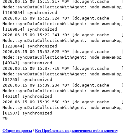
2026.06.15 09:15:15.217 *D* [dc.agent.cache ]
Node::syncDataCollectionWithAgent: node именаНод
[1169854] synchronized
2026.06.15 09:15:22.324 *D* [dc.agent.cache ]
Node::syncDataCollectionWithAgent: node именаНод
[1169854] synchronized
2026.06.15 09:15:22.341 *D* [dc.agent.cache ]
Node::syncDataCollectionWithAgent: node именаНод
[1228844] synchronized
2026.06.15 09:15:33.625 *D* [dc.agent.cache ]
Node::syncDataCollectionWithAgent: node именаНод
[40143] synchronized
2026.06.15 09:15:37.719 *D* [dc.agent.cache ]
Node::syncDataCollectionWithAgent: node именаНод
[51255] synchronized
2026.06.15 09:15:39.234 *D* [dc.agent.cache ]
Node::syncDataCollectionWithAgent: node именаНод
[46110] synchronized
2026.06.15 09:15:39.550 *D* [dc.agent.cache ]
Node::syncDataCollectionWithAgent: node именаНод
[61507] synchronized
#9
Общие вопросы
/
Re: Проблемы с подключением web и клиенту