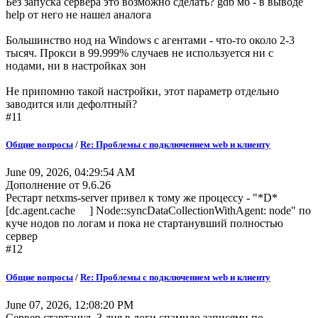
Без запуска сервера это возможно сделать? gdb мб - в выводе
help от него не нашел аналога
Большинство нод на Windows с агентами - что-то около 2-3
тысяч. Прокси в 99.999% случаев не используется ни с
нодами, ни в настройках зон
Не припомню такой настройки, этот параметр отдельно
заводится или дефолтный?
#11
Общие вопросы
/
Re: Проблемы с подключением web и клиенту
June 09, 2026, 04:29:54 AM
Дополнение от 9.6.26
Рестарт netxms-server привел к тому же процессу - "*D*
[dc.agent.cache ] Node::syncDataCollectionWithAgent: node" по
куче нодов по логам и пока не стартанувший полностью
сервер
#12
Общие вопросы
/
Re: Проблемы с подключением web и клиенту
June 07, 2026, 12:08:20 PM
Сервер стартанул, 3 дня в логи спамило записями по