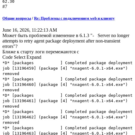
62.30
#7
Общие вопросы
/
Re: Проблемы с подключением web и клиенту
June 16, 2026, 11:22:13 AM
Может быть проблемой изменение в 6.1.3 "- Server no longer
attempts to retry agent package deployment after non-transient
errors"?
Ближе к старту логи перемежаются с
Code
Select
Expand
*D* [packages ] Completed package deployment
job [13196459] (package [4] "nxagent-6.0.1-x64.exe")
removed
*D* [packages ] Completed package deployment
job [13196460] (package [4] "nxagent-6.0.1-x64.exe")
removed
*D* [packages ] Completed package deployment
job [13196461] (package [4] "nxagent-6.0.1-x64.exe")
removed
*D* [packages ] Completed package deployment
job [13196462] (package [4] "nxagent-6.0.1-x64.exe")
removed
*D* [packages ] Completed package deployment
job [13196463] (package [4] "nxagent-6.0.1-x64.exe")