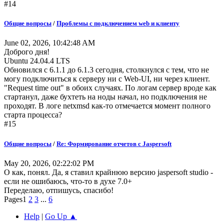
#14
Общие вопросы
/
Проблемы с подключением web и клиенту
June 02, 2026, 10:42:48 AM
Доброго дня!
Ubuntu 24.04.4 LTS
Обновился с 6.1.1 до 6.1.3 сегодня, столкнулся с тем, что не
могу подключиться к серверу ни с Web-UI, ни через клиент.
"Request time out" в обоих случаях. По логам сервер вроде как
стартанул, даже бухтеть на ноды начал, но подключения не
проходят. В логе netxmsd как-то отмечается момент полного
старта процесса?
#15
Общие вопросы
/
Re: Формирование отчетов с Jaspersoft
May 20, 2026, 02:22:02 PM
О как, понял. Да, я ставил крайнюю версию jaspersoft studio -
если не ошибаюсь, что-то в духе 7.0+
Переделаю, отпишусь, спасибо!
Pages
1
2
3
...
6
Help
|
Go Up ▲