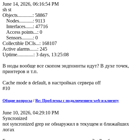
June 14, 2026, 06:16:54 PM
sh st
Objects............: 58867
Nodes...........: 9113
Interfaces......: 47716
Access points...: 0
Sensors.........: 0
Collectible DCIs...: 168107
Active alarms......: 245
Uptime.............: 3 days, 13:25:08
В ноды вообще все скопом эндпоинты идут? В духе точек,
принтеров и т.п.
Cache mode в default, в настройках сервера off
#10
Общие вопросы
/
Re: Проблемы с подключением web и клиенту
June 10, 2026, 04:29:10 PM
Syncronized
not syncronized grep не обнаружил в текущем и ближайших
логах