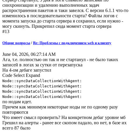
синхронизации и удалению выполненных задач
распространения пакетов и таки завелся. С версии 6.1.1 что-то
изменилось в последовательности старта? Файлы логов с
момента запуска до старта сервера я сохранил, если нужно -
могу скинуть. Прикрепил сюда момент старта сервера
#13
Общие вопросы
/
Re: Проблемы с подключением web и клиенту
June 04, 2026, 06:27:14 AM
Ага, т.е. полностью он так и не стартанул - не было таких
записей в логах за сутки от перезапуска
На 4-ом дебаге запустил
Code
Select
Expand
Node::syncDataCollectionWithAgent:
Node::syncDataCollectionWithAgent:
Node::syncDataCollectionWithAgent:
Node::syncDataCollectionWithAgent:
по нодам идет.
Причем как минимум некоторые ноды не по одному разу
повторяются
Что имеет смысл проверить? На конкретном дебаг уровне мб
Грешил на алерты - ранее все скопом падало, но нет, в базе их
всего 87 было