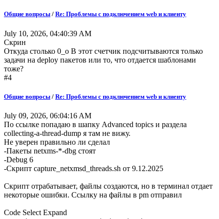
Общие вопросы
/
Re: Проблемы с подключением web и клиенту
July 10, 2026, 04:40:39 AM
Скрин
Откуда столько 0_о В этот счетчик подсчитываются только
задачи на deploy пакетов или то, что отдается шаблонами
тоже?
#4
Общие вопросы
/
Re: Проблемы с подключением web и клиенту
July 09, 2026, 06:04:16 AM
По ссылке попадаю в шапку Advanced topics и раздела
collecting-a-thread-dump я там не вижу.
Не уверен правильно ли сделал
-Пакеты netxms-*-dbg стоят
-Debug 6
-Скрипт capture_netxmsd_threads.sh от 9.12.2025
Скрипт отрабатывает, файлы создаются, но в терминал отдает
некоторые ошибки. Ссылку на файлы в pm отправил
Code
Select
Expand