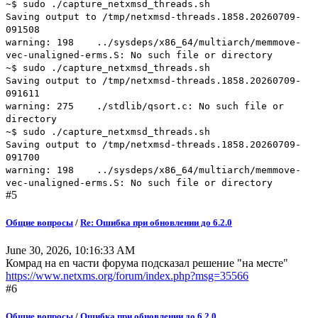
~$ sudo ./capture_netxmsd_threads.sh
Saving output to /tmp/netxmsd-threads.1858.20260709-
091508
warning: 198 ../sysdeps/x86_64/multiarch/memmove-
vec-unaligned-erms.S: No such file or directory
~$ sudo ./capture_netxmsd_threads.sh
Saving output to /tmp/netxmsd-threads.1858.20260709-
091611
warning: 275 ./stdlib/qsort.c: No such file or
directory
~$ sudo ./capture_netxmsd_threads.sh
Saving output to /tmp/netxmsd-threads.1858.20260709-
091700
warning: 198 ../sysdeps/x86_64/multiarch/memmove-
vec-unaligned-erms.S: No such file or directory
#5
Общие вопросы
/
Re: Ошибка при обновлении до 6.2.0
June 30, 2026, 10:16:33 AM
Комрад на en части форума подсказал решение "на месте"
https://www.netxms.org/forum/index.php?msg=35566
#6
Общие вопросы
/
Ошибка при обновлении до 6.2.0