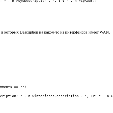
 . n->sysDescription . ", IP: " . n->ipAddr);
 в которых Description на каком-то из интерфейсов имеет WAN.
ments == "")
tion: " . n->interfaces.description . ", IP: " . n->