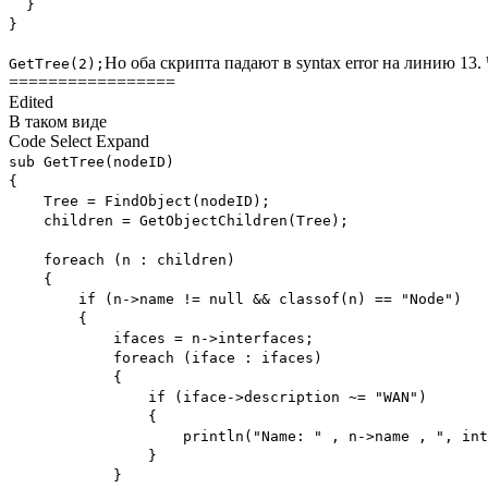
}
}
Но оба скрипта падают в syntax error на линию 13.
GetTree(2);
=================
Edited
В таком виде
Code
Select
Expand
sub GetTree(nodeID)
{
Tree = FindObject(nodeID);
children = GetObjectChildren(Tree);
foreach (n : children)
{
if (n->name != null && classof(n) == "Node")
{
ifaces = n->interfaces;
foreach (iface : ifaces)
{
if (iface->description ~= "WAN")
{
println("Name: " , n->name , ", interface: " 
}
}