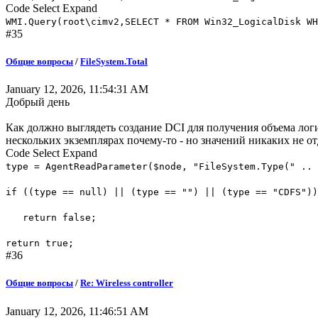
Code
Select
Expand
WMI.Query(root\cimv2,SELECT * FROM Win32_LogicalDisk WH
#35
Общие вопросы
/
FileSystem.Total
January 12, 2026, 11:54:31 AM
Добрый день
Как должно выглядеть создание DCI для получения объема лог
нескольких экземплярах почему-то - но значений никаких не о
Code
Select
Expand
type = AgentReadParameter($node, "FileSystem.Type(" .. 
if ((type == null) || (type == "") || (type == "CDFS")
return false;
return true;
#36
Общие вопросы
/
Re: Wireless controller
January 12, 2026, 11:46:51 AM