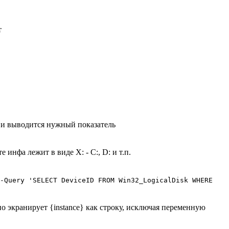
т
 и выводится нужный показатель
 инфа лежит в виде X: - С:, D: и т.п.
 -Query 'SELECT DeviceID FROM Win32_LogicalDisk WHERE
но экранирует {instance} как строку, исключая переменную