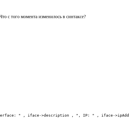
 Что с того момента изменилось в синтаксе?
, iface->description , ", IP: " , iface->ipAdd