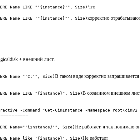
Что
ERE Name LIKE "'{instance}'", Size)
корректно отрабатываю
ERE Name LIKE '"{instance}"', Size)
gicaldisk + внешний лист.
В таком виде корректно запрашивается
ERE Name="'C:'", Size)
В созданном внешнем листе
ERE Name LIKE "{instance}", Size)
ractive -Command "Get-CimInstance -Namespace root\cimv2
===========
Не работает, я так понимаю о
ERE Name="'{instance}'", Size)
Не работает
ERE Name like '{instance}', Size)