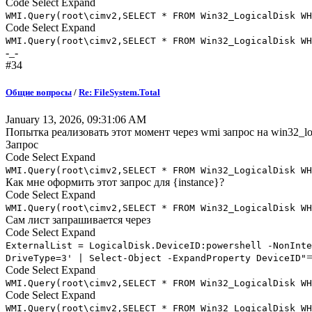
Code
Select
Expand
WMI.Query(root\cimv2,SELECT * FROM Win32_LogicalDisk WH
Code
Select
Expand
WMI.Query(root\cimv2,SELECT * FROM Win32_LogicalDisk WH
-_-
#34
Общие вопросы
/
Re: FileSystem.Total
January 13, 2026, 09:31:06 AM
Попытка реализовать этот момент через wmi запрос на win32_lo
Запрос
Code
Select
Expand
WMI.Query(root\cimv2,SELECT * FROM Win32_LogicalDisk WH
Как мне оформить этот запрос для {instance}?
Code
Select
Expand
WMI.Query(root\cimv2,SELECT * FROM Win32_LogicalDisk WH
Сам лист запрашивается через
Code
Select
Expand
ExternalList = LogicalDisk.DeviceID:powershell -NonInte
DriveType=3' | Select-Object -ExpandProperty DeviceID"
Code
Select
Expand
WMI.Query(root\cimv2,SELECT * FROM Win32_LogicalDisk WH
Code
Select
Expand
WMI.Query(root\cimv2,SELECT * FROM Win32_LogicalDisk WH