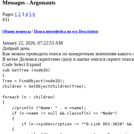
Messages - Argonauts
Pages
1
2
3
4
5
6
#31
Общие вопросы
/
Поиск интерфейса по его Description
January 22, 2026, 07:22:53 AM
Добрый день.
Как можно проводить поиск по конкретным значениям какого-л
В ветке Делимся скриптами сразу в шапке имелся скрипт поиска
Code
Select
Expand
sub GetTree (nodeID)
{
Tree = FindObject(nodeID);
children = GetObjectChildren(Tree);
foreach (n : children)
{
//println ("Name: " . n->name);
if (n->name != null && classof(n) == "Node")
{
if (n->sysDescription ~= "^D-Link DES-3028" && n
{