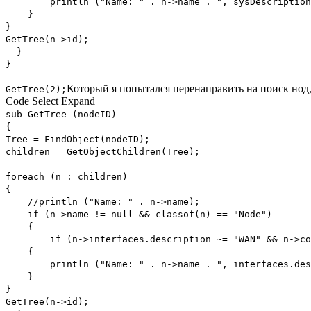
println ("Name: " . n->name . ", sysDescription: "
}
}
GetTree(n->id);
}
}
Который я попытался перенаправить на поиск нод,
GetTree(2);
Code
Select
Expand
sub GetTree (nodeID)
{
Tree = FindObject(nodeID);
children = GetObjectChildren(Tree);
foreach (n : children)
{
//println ("Name: " . n->name);
if (n->name != null && classof(n) == "Node")
{
if (n->interfaces.description ~= "WAN" && n->com
{
println ("Name: " . n->name . ", interfaces.descrip
}
}
GetTree(n->id);