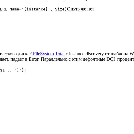
Опять же нет
ERE Name='{instance}', Size)
ического диска?
FileSystem.Total
с instance discovery от шаблона W
тдает, падает в Error. Параллельно с этим дефолтные DCI процен
$1 .. ")");
)