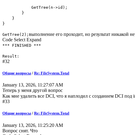
GetTree(n->id);
}
}
}
выполнение его проходит, но результат никакой не
GetTree(2);
Code
Select
Expand
*** FINISHED ***
Result:
#32
Общие вопросы
/
Re: FileSystem.Total
January 13, 2026, 11:27:07 AM
Теперь у меня другой вопрос
Как мне удалить все DCI, что я наплодил с созданием DCI под 
#33
Общие вопросы
/
Re: FileSystem.Total
January 13, 2026, 11:25:20 AM
Вопрос снят. Что