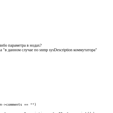
ибо параметра в нодах?
 "в данном случае по snmp sysDescription коммутатора"
->comments == "")