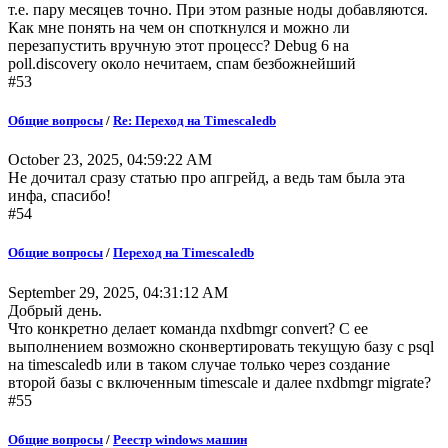
т.е. пару месяцев точно. При этом разные ноды добавляются.
Как мне понять на чем он споткнулся и можно ли
перезапустить вручную этот процесс? Debug 6 на
poll.discovery около нечитаем, спам безбожнейший
#53
Общие вопросы
/
Re: Переход на Timescaledb
October 23, 2025, 04:59:22 AM
Не дочитал сразу статью про апгрейд, а ведь там была эта
инфа, спасибо!
#54
Общие вопросы
/
Переход на Timescaledb
September 29, 2025, 04:31:12 AM
Добрый день.
Что конкретно делает команда nxdbmgr convert? С ее
выполнением возможно сконвертировать текущую базу с psql
на timescaledb или в таком случае только через создание
второй базы с включенным timescale и далее nxdbmgr migrate?
#55
Общие вопросы
/
Реестр windows машин