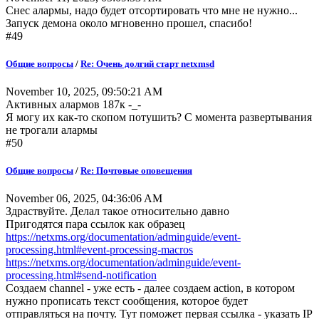
Снес алармы, надо будет отсортировать что мне не нужно...
Запуск демона около мгновенно прошел, спасибо!
#49
Общие вопросы
/
Re: Очень долгий старт netxmsd
November 10, 2025, 09:50:21 AM
Активных алармов 187к -_-
Я могу их как-то скопом потушить? С момента развертывания
не трогали алармы
#50
Общие вопросы
/
Re: Почтовые оповещения
November 06, 2025, 04:36:06 AM
Здраствуйте. Делал такое относительно давно
Пригодятся пара ссылок как образец
https://netxms.org/documentation/adminguide/event-
processing.html#event-processing-macros
https://netxms.org/documentation/adminguide/event-
processing.html#send-notification
Создаем channel - уже есть - далее создаем action, в котором
нужно прописать текст сообщения, которое будет
отправляться на почту. Тут поможет первая ссылка - указать IP