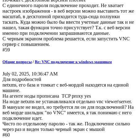
С единичного пароля подключение проходит. Не хватает
настроек изображения - в веб версии можно выставить тот же
масштаб, в десктопной приходится туда-сюда ползунки
таскать. Куда можно было бы ввести учетные данные так и не
нашел, такая функция точно присутствует? Т.к. с веб версии
именно при подключении запрашиваются данные.
С черным экраном проблема решается, если запустить VNC
сервер с повышением.
#59
Общие вопросы
/
Re: VNC подключение к windows машинам
July 02, 2025, 10:36:47 AM
Для подробностей
netxms, его база и томкат с веб-мордой находятся на единой
машине.
На агенте ноды прописана TCP proxy yes
На ноде netxms не устанавливался отдельно vnc viewer\server.
В мануале не видел, но требуется ли он для подключений? На
веб морде шильдик "no VNC" имеется, я так понимаю с него
подключение идет.
Чисто по отдельному паролю - так же. Подключение сильно
через раз и виден только черный экран с мышой
#60