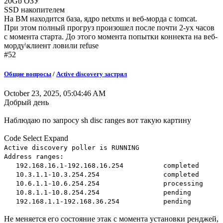
20Gb ОЗУ
SSD накопителем
На ВМ находится база, ядро netxms и веб-морда с tomcat.
При этом полный прогруз произошел после почти 2-ух часов
с момента старта. До этого момента попытки коннекта на веб-
морду\клиент ловили refuse
#52
Общие вопросы
/
Active discovery застрял
October 23, 2025, 05:04:46 AM
Добрый день
Наблюдаю по запросу sh disc ranges вот такую картину
Code
Select
Expand
Active discovery poller is RUNNING
Address ranges:
192.168.16.1-192.168.16.254 completed
10.3.1.1-10.3.254.254 completed
10.6.1.1-10.6.254.254 processing
10.8.1.1-10.8.254.254 pending
192.168.1.1-192.168.36.254 pending
Не меняется его состояние этак с момента установки ренджей,