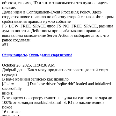
объекта, его имя, ID и т.п. в зависимости что нужно видеть в
письме.
Далее идем в Configutarion-Event Processing Policy. Здесь
создается новое правило по образцу второй ссылки. Фильтром
срабатывания правила нужно событие
FS_LOW_FREE_SPACE либо FS_NO_FREE_SPACE, разница
думаю понятна. Действием при срабатывании правила
выставляем выполнение Server Action и выбирается тот, что
ранее создавали.
#51
Общие вопросы
/
Очень долгий старт netxmsd
October 28, 2025, 11:04:36 AM
Добрый день. Как я могу продиагностировать долгий старт
сервера?
В log-е крайней записью как правило
[db.drv ] Database driver "sqlite.ddr" loaded and initialized
successfully
висит.
В это время по серверу гуляет нагрузка на единичные ядра до
100% от команды /usr/bin/netxmsd -S, IO по накопителям в
покое
16 потоков