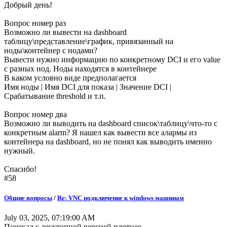
Добрый день!
Вопрос номер раз
Возможно ли вывести на dashboard
таблицу\представление\график, привязанный на
ноды\контейнер с нодами?
Вывести нужно информацию по конкретному DCI и его value
с разных нод. Ноды находятся в контейнере
В каком условно виде предполагается
Имя ноды | Имя DCI для показа | Значение DCI |
Срабатывание threshold и т.п.
Вопрос номер два
Возможно ли выводить на dashboard список\таблицу\что-то с
конкретным alarm? Я нашел как вывести все алармы из
контейнера на dashboard, но не понял как выводить именно
нужный.
Спасибо!
#58
Общие вопросы
/
Re: VNC подключение к windows машинам
July 03, 2025, 07:19:00 AM
Почекал с десктопной версией плотнее