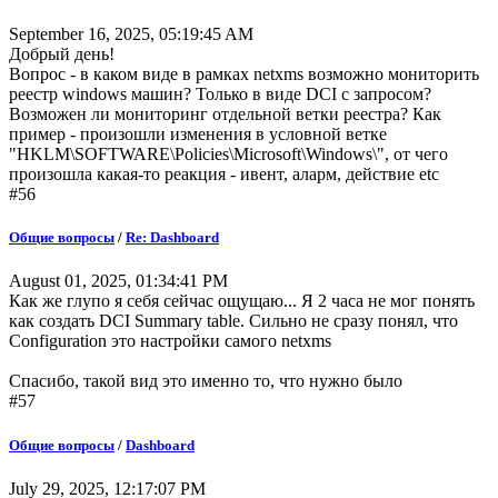
September 16, 2025, 05:19:45 AM
Добрый день!
Вопрос - в каком виде в рамках netxms возможно мониторить
реестр windows машин? Только в виде DCI с запросом?
Возможен ли мониторинг отдельной ветки реестра? Как
пример - произошли изменения в условной ветке
"HKLM\SOFTWARE\Policies\Microsoft\Windows\", от чего
произошла какая-то реакция - ивент, аларм, действие etc
#56
Общие вопросы
/
Re: Dashboard
August 01, 2025, 01:34:41 PM
Как же глупо я себя сейчас ощущаю... Я 2 часа не мог понять
как создать DCI Summary table. Сильно не сразу понял, что
Configuration это настройки самого netxms
Спасибо, такой вид это именно то, что нужно было
#57
Общие вопросы
/
Dashboard
July 29, 2025, 12:17:07 PM