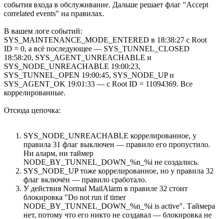
события входа в обслуживание. Дальше решает флаг "Accept
correlated events" на правилах.
В вашем логе событий:
SYS_MAINTENANCE_MODE_ENTERED в 18:38:27 с Root
ID = 0, а всё последующее — SYS_TUNNEL_CLOSED
18:58:20, SYS_AGENT_UNREACHABLE и
SYS_NODE_UNREACHABLE 19:00:23,
SYS_TUNNEL_OPEN 19:00:45, SYS_NODE_UP и
SYS_AGENT_OK 19:01:33 — с Root ID = 11094369. Все
коррелированные.
Отсюда цепочка:
SYS_NODE_UNREACHABLE коррелированное, у
правила 31 флаг выключен — правило его пропустило.
Ни аларм, ни таймер
NODE_BY_TUNNEL_DOWN_%n_%i не создались.
SYS_NODE_UP тоже коррелированное, но у правила 32
флаг включён — правило сработало.
У действия Normal MailAlarm в правиле 32 стоит
блокировка "Do not run if timer
NODE_BY_TUNNEL_DOWN_%n_%i is active". Таймера
нет, потому что его никто не создавал — блокировка не