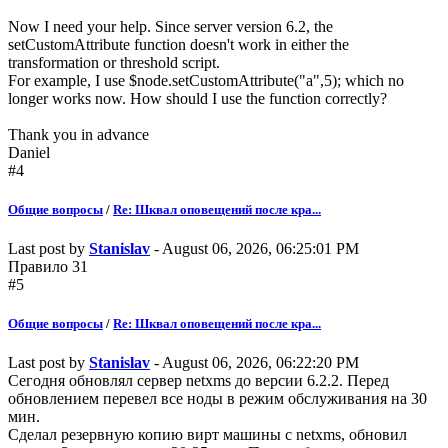
Now I need your help. Since server version 6.2, the
setCustomAttribute function doesn't work in either the
transformation or threshold script.
For example, I use $node.setCustomAttribute("a",5); which no
longer works now. How should I use the function correctly?
Thank you in advance
Daniel
#4
Общие вопросы
/
Re: Шквал оповещений после кра...
Last post by
Stanislav
- August 06, 2026, 06:25:01 PM
Правило 31
#5
Общие вопросы
/
Re: Шквал оповещений после кра...
Last post by
Stanislav
- August 06, 2026, 06:22:20 PM
Сегодня обновлял сервер netxms до версии 6.2.2. Перед
обновлением перевел все ноды в режим обслуживания на 30
мин.
Сделал резервную копию вирт машины с netxms, обновил