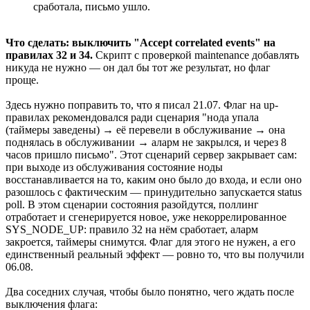
сработала, письмо ушло.
Что сделать: выключить "Accept correlated events" на
правилах 32 и 34.
Скрипт с проверкой maintenance добавлять
никуда не нужно — он дал бы тот же результат, но флаг
проще.
Здесь нужно поправить то, что я писал 21.07. Флаг на up-
правилах рекомендовался ради сценария "нода упала
(таймеры заведены) → её перевели в обслуживание → она
поднялась в обслуживании → аларм не закрылся, и через 8
часов пришло письмо". Этот сценарий сервер закрывает сам:
при выходе из обслуживания состояние ноды
восстанавливается на то, каким оно было до входа, и если оно
разошлось с фактическим — принудительно запускается status
poll. В этом сценарии состояния разойдутся, поллинг
отработает и сгенерируется новое, уже некоррелированное
SYS_NODE_UP: правило 32 на нём сработает, аларм
закроется, таймеры снимутся. Флаг для этого не нужен, а его
единственный реальный эффект — ровно то, что вы получили
06.08.
Два соседних случая, чтобы было понятно, чего ждать после
выключения флага: