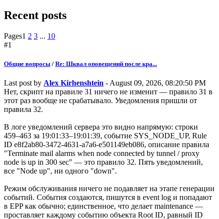
Recent posts
Pages
1
2
3
...
10
#1
Общие вопросы
/
Re: Шквал оповещений после кра...
Last post by
Alex Kirhenshtein
- August 09, 2026, 08:20:50 PM
Нет, скрипт на правиле 31 ничего не изменит — правило 31 в
этот раз вообще не срабатывало. Уведомления пришли от
правила 32.
В логе уведомлений сервера это видно напрямую: строки
459–463 за 19:01:33–19:01:39, событие SYS_NODE_UP, Rule
ID e8f2ab80-3472-4631-a7a6-e501149eb086, описание правила
"Terminate mail alarms when node connected by tunnel / proxy
node is up in 300 sec" — это правило 32. Пять уведомлений,
все "Node up", ни одного "down".
Режим обслуживания ничего не подавляет на этапе генерации
событий. События создаются, пишутся в event log и попадают
в EPP как обычно; единственное, что делает maintenance —
проставляет каждому событию объекта Root ID, равный ID