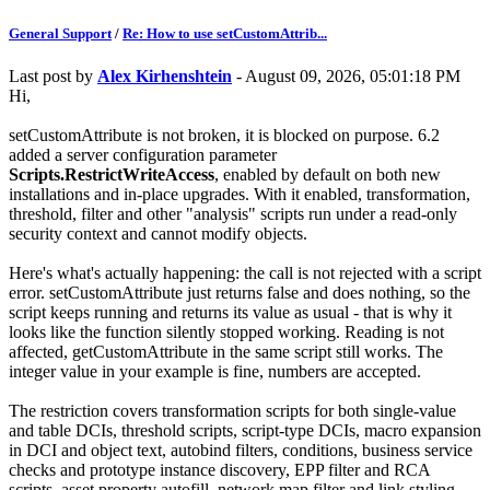
General Support
/
Re: How to use setCustomAttrib...
Last post by
Alex Kirhenshtein
- August 09, 2026, 05:01:18 PM
Hi,
setCustomAttribute is not broken, it is blocked on purpose. 6.2
added a server configuration parameter
Scripts.RestrictWriteAccess
, enabled by default on both new
installations and in-place upgrades. With it enabled, transformation,
threshold, filter and other "analysis" scripts run under a read-only
security context and cannot modify objects.
Here's what's actually happening: the call is not rejected with a script
error. setCustomAttribute just returns false and does nothing, so the
script keeps running and returns its value as usual - that is why it
looks like the function silently stopped working. Reading is not
affected, getCustomAttribute in the same script still works. The
integer value in your example is fine, numbers are accepted.
The restriction covers transformation scripts for both single-value
and table DCIs, threshold scripts, script-type DCIs, macro expansion
in DCI and object text, autobind filters, conditions, business service
checks and prototype instance discovery, EPP filter and RCA
scripts, asset property autofill, network map filter and link styling