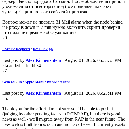
сервер. Заняло порядка 20-25 мин. После обновления пришли
уведомления от некоторых нод (все подключены через
тунель). Скриншот лога событий прилагаю.
Вопрос: может на правиле 31 Mail alarm when the node behind
the proxy is down in 7 min нужно включить скрипт проверки
что нода не в режиме обслуживания?
#6
Feature Requests
/
Re: IOS App
Last post by
Alex Kirhenshtein
- August 01, 2026, 06:33:53 PM
2fa added in build 34
#7
General
/
Re: Apple MobileWebKit touch i...
Last post by
Alex Kirhenshtein
- August 01, 2026, 06:23:41 PM
Hi,
Thank you for the effort. I'm not sure you'll be able to push it
(judging by other pending issues in RCP/RAP), but there is good
news as well - we'll migrate away from RAP in the near future. The
new web is built from scratch and not Java-based. It currently exists