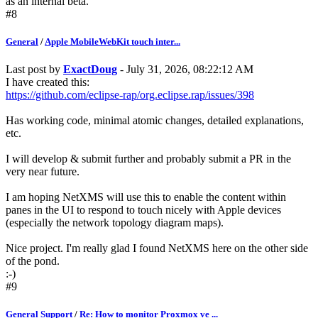
as an internal beta.
#8
General
/
Apple MobileWebKit touch inter...
Last post by
ExactDoug
- July 31, 2026, 08:22:12 AM
I have created this:
https://github.com/eclipse-rap/org.eclipse.rap/issues/398
Has working code, minimal atomic changes, detailed explanations,
etc.
I will develop & submit further and probably submit a PR in the
very near future.
I am hoping NetXMS will use this to enable the content within
panes in the UI to respond to touch nicely with Apple devices
(especially the network topology diagram maps).
Nice project. I'm really glad I found NetXMS here on the other side
of the pond.
:-)
#9
General Support
/
Re: How to monitor Proxmox ve ...