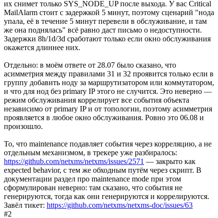
их снимет только SYS_NODE_UP после выхода. У вас Critical
MailAlarm стоит с задержкой 5 минут, поэтому сценарий "нода
упала, её в течение 5 минут перевели в обслуживание, и там
же она поднялась" всё равно даст письмо о недоступности.
Задержки 8h/1d/3d сработают только если окно обслуживания
окажется длиннее них.
Отдельно: в моём ответе от 28.07 было сказано, что
асимметрия между правилами 31 и 32 проявится только если в
группу добавить ноду за маршрутизатором или коммутатором,
и что для нод без primary IP этого не случится. Это неверно —
режим обслуживания коррелирует все события объекта
независимо от primary IP и от топологии, поэтому асимметрия
проявляется в любое окно обслуживания. Ровно это 06.08 и
произошло.
То, что maintenance подавляет события через корреляцию, а не
отдельным механизмом, в трекере уже разбиралось:
https://github.com/netxms/netxms/issues/2571
— закрыто как
expected behavior, с тем же обходным путём через скрипт. В
документации раздел про maintenance mode при этом
сформулирован неверно: там сказано, что события не
генерируются, тогда как они генерируются и коррелируются.
Завёл тикет:
https://github.com/netxms/netxms-doc/issues/63
#2