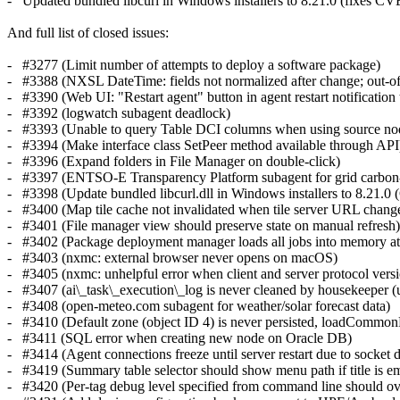
- Updated bundled libcurl in Windows installers to 8.21.0 (fixes C
And full list of closed issues:
- #3277 (Limit number of attempts to deploy a software package)
- #3388 (NXSL DateTime: fields not normalized after change; out-of
- #3390 (Web UI: "Restart agent" button in agent restart notification
- #3392 (logwatch subagent deadlock)
- #3393 (Unable to query Table DCI columns when using source nod
- #3394 (Make interface class SetPeer method available through API
- #3396 (Expand folders in File Manager on double-click)
- #3397 (ENTSO-E Transparency Platform subagent for grid carbon-i
- #3398 (Update bundled libcurl.dll in Windows installers to 8.21.
- #3400 (Map tile cache not invalidated when tile server URL changes 
- #3401 (File manager view should preserve state on manual refresh)
- #3402 (Package deployment manager loads all jobs into memory at st
- #3403 (nxmc: external browser never opens on macOS)
- #3405 (nxmc: unhelpful error when client and server protocol versi
- #3407 (ai\_task\_execution\_log is never cleaned by housekeeper 
- #3408 (open-meteo.com subagent for weather/solar forecast data)
- #3410 (Default zone (object ID 4) is never persisted, loadCommonPr
- #3411 (SQL error when creating new node on Oracle DB)
- #3414 (Agent connections freeze until server restart due to socket 
- #3419 (Summary table selector should show menu path if title is e
- #3420 (Per-tag debug level specified from command line should overr