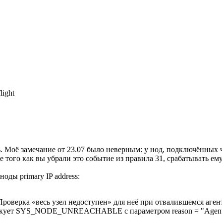
light
ё замечание от 23.07 было неверным: у нод, подключённых че
к вы убрали это событие из правила 31, срабатывать ему с
оды primary IP address:
. Проверка «весь узел недоступен» для неё при отвалившемся аге
убликует SYS_NODE_UNREACHABLE с параметром reason = "Agent