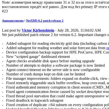
Note: асимметрия между правилами 31 и 32 из-за этого остаётс
восстановлении придёт всё равно. Для нод без primary IP этог
#23
Announcements
/
NetXMS 6.2 patch release 2
Last post by
Victor Kirhenshtein
- July 28, 2026, 11:04:02 AM
We just published patch release 2 for version 6.2. Important changes s
- Added subagent for reading electricity grid data (including carbo
- Added subagent for reading weather and solar forecast data from
o
- Device configuration backup support for HPE ProCurve, HPE Co
- New "scripted gauge" dashboard element
- Agent checks available disk space before starting upgrade
- Number of attempts to deploy a software package is now limited
- Agent connect timeout on the server side is now configurable
- Number of crash dumps kept on disk can be limited
- File manager improvements: folders expand on double-click, view s
- Fixed remotely triggerable stack buffer overflow, heap over-read
- Fixed authenticated memory corruption in client session (C
- Fixed agent communication freeze caused by socket descriptor reu
- Fixed thread pool starvation that could make agent unresponsive w
- Fixed deadlock in logwatch subagent
- Fixed creation of duplicate ::/64 subnets on every configuration pol