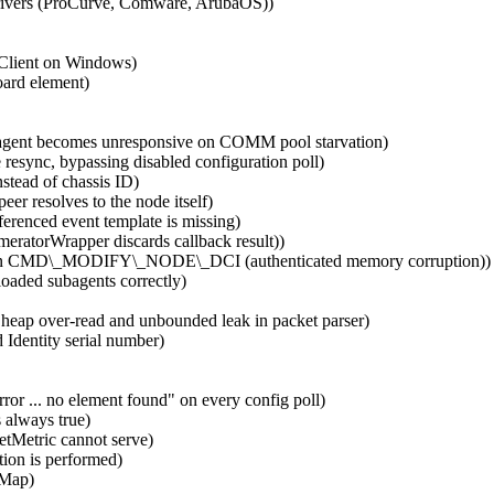
rivers (ProCurve, Comware, ArubaOS))
 Client on Windows)
oard element)
 agent becomes unresponsive on COMM pool starvation)
e resync, bypassing disabled configuration poll)
stead of chassis ID)
er resolves to the node itself)
ferenced event template is missing)
eratorWrapper discards callback result))
t in CMD\_MODIFY\_NODE\_DCI (authenticated memory corruption))
loaded subagents correctly)
heap over-read and unbounded leak in packet parser)
 Identity serial number)
or ... no element found" on every config poll)
 always true)
tMetric cannot serve)
ion is performed)
 Map)