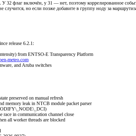
я. У 32 флаг включён, у 31 — нет, поэтому коррелированное соб
о не случится, но если позже добавите в группу ноду за маршру
ince release 6.2.1:
n intensity) from ENTSO-E Transparency Platform
pen-meteo.com
mware, and Aruba switches
tate preserved on manual refresh
, and memory leak in NTCB module packet parser
MD\_MODIFY\_NODE\_DCI)
se race in communication channel close
hen all worker threads are blocked
l