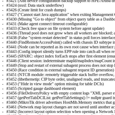
- #3421 (Add device configuration backup support to HPE/Aruba d
- #3424 (nxsl: Data stack underflow)
- #3426 (Create limit for crash dumps)
- #3427 ("Cannot start Java application" when exiting Management
- #3430 (Missing "Go to object" from object query table as a Dashb
- #3431 (Make agent connect timeout configurable)
- #3433 (Check free space on file system before agent update)
- #3436 (Thread pool does not grow when all workers are blocked;
- #3438 (False "system restart detected" in status poll forces interfac
- #3440 (FindRemoteAccessPoint() called with chassis ID subtype in
- #3441 (Node can be reported as its own root cause when interface pe
- #3443 (Config import silently turns EPP rule into catch-all when re
- #3445 (SPARC: object index forEach stops after first element (enum
- #3446 (Client session: indeterminate mapId/mapIndex/mapCoun
- #3449 (Stop and restart of external subagent process does not stop 
- #3450 (Race condition in external subagent request ID generation)
- #3451 (NTCB module: remotely triggerable stack buffer overflow, 
- #3452 (libethernetip: CIP byte order, unaligned reads, and truncated
- #3453 ("Hide in view mode" option missing for table DCIs)
- #3455 (Scripted gauge dashboard element)
- #3456 (FileDeliveryPolicy with empty content logs "XML parser err
- #3457 (getPerfTabDCIList: getPerfTabSettings() != nullptr guard is
- #3460 (MikroTik driver advertises HostMib.Memory metrics that ge
- #3461 (Network map layout changes are not saved until another act
- #3462 (Incorrect layout option selection when opening a Network