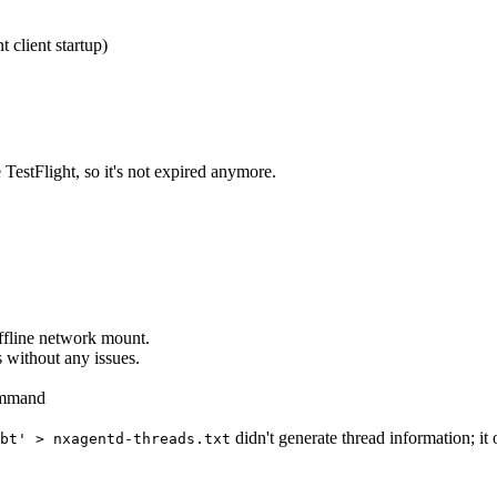
client startup)
 TestFlight, so it's not expired anymore.
ffline network mount.
s without any issues.
command
didn't generate thread information; i
bt' > nxagentd-threads.txt