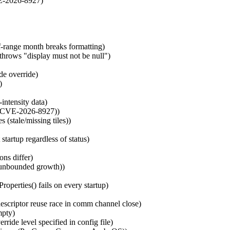
VE-2026-8927)
-range month breaks formatting)
 throws "display must not be null")
e override)
)
ntensity data)
0 (CVE-2026-8927))
(stale/missing tiles))
artup regardless of status)
ons differ)
(unbounded growth))
operties() fails on every startup)
descriptor reuse race in comm channel close)
mpty)
ide level specified in config file)