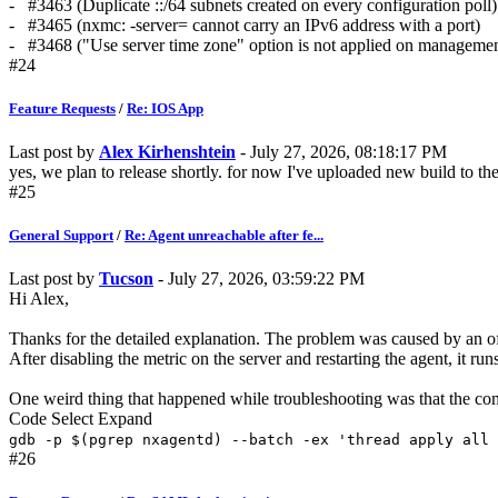
- #3463 (Duplicate ::/64 subnets created on every configuration poll)
- #3465 (nxmc: -server= cannot carry an IPv6 address with a port)
- #3468 ("Use server time zone" option is not applied on management 
#24
Feature Requests
/
Re: IOS App
Last post by
Alex Kirhenshtein
- July 27, 2026, 08:18:17 PM
yes, we plan to release shortly. for now I've uploaded new build to the
#25
General Support
/
Re: Agent unreachable after fe...
Last post by
Tucson
- July 27, 2026, 03:59:22 PM
Hi Alex,
Thanks for the detailed explanation. The problem was caused by an o
After disabling the metric on the server and restarting the agent, it run
One weird thing that happened while troubleshooting was that the 
Code
Select
Expand
gdb -p $(pgrep nxagentd) --batch -ex 'thread apply all 
#26