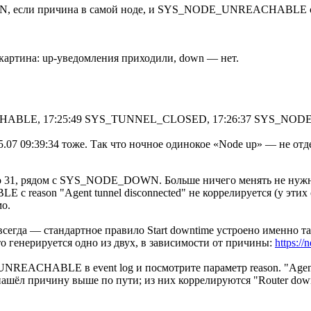
сли причина в самой ноде, и SYS_NODE_UNREACHABLE с reason
артина: up-уведомления приходили, down — нет.
EACHABLE, 17:25:49 SYS_TUNNEL_CLOSED, 17:26:37 SYS_NO
25.07 09:39:34 тоже. Так что ночное одинокое «Node up» — не отд
рядом с SYS_NODE_DOWN. Больше ничего менять не нужно. Флаг
ason "Agent tunnel disconnected" не коррелируется (у этих с
о.
 всегда — стандартное правило Start downtime устроено именн
нерируется одно из двух, в зависимости от причины:
https:/
REACHABLE в event log и посмотрите параметр reason. "Agent tu
нашёл причину выше по пути; из них коррелируются "Router down"