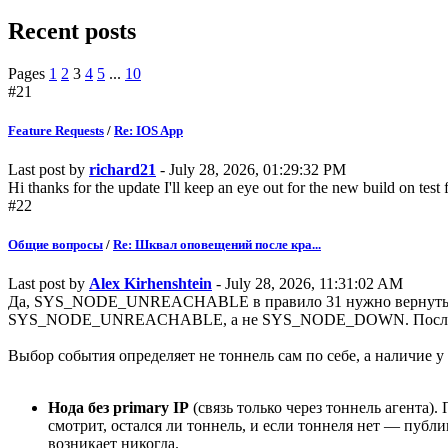
Recent posts
Pages
1
2
3
4
5
...
10
#21
Feature Requests
/
Re: IOS App
Last post by
richard21
- July 28, 2026, 01:29:32 PM
Hi thanks for the update I'll keep an eye out for the new build on test f
#22
Общие вопросы
/
Re: Шквал оповещений после кра...
Last post by
Alex Kirhenshtein
- July 28, 2026, 11:31:02 AM
Да, SYS_NODE_UNREACHABLE в правило 31 нужно вернуть. Мо
SYS_NODE_UNREACHABLE, а не SYS_NODE_DOWN. После того ка
Выбор события определяет не тоннель сам по себе, а наличие у н
Нода без primary IP
(связь только через тоннель агента)
смотрит, остался ли тоннель, и если тоннеля нет — п
возникает никогда.