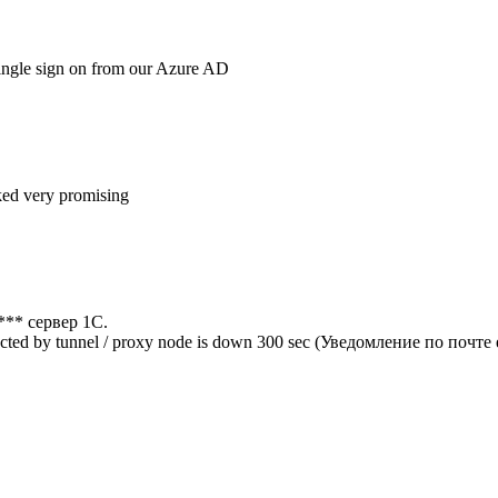
 single sign on from our Azure AD
ooked very promising
** сервер 1С.
ted by tunnel / proxy node is down 300 sec (Уведомление по почт