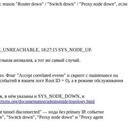
 "Router down" / "Switch down" / "Proxy node down", если
DE_UNREACHABLE, 18:27:15 SYS_NODE_UP.
ельная аномалия, а тот же самый случай.
 "Accept correlated events" и скрипт с maintenance на
обытий в вашем логе Root ID = 0), а в режиме обслуживания
о так, в нём указаны и SYS_NODE_DOWN, и
/netxms.org/documentation/adminguide/topology.html
nnel disconnected" — нода без primary IP, событие
, "Switch down", "Proxy node down" и "Proxy agent