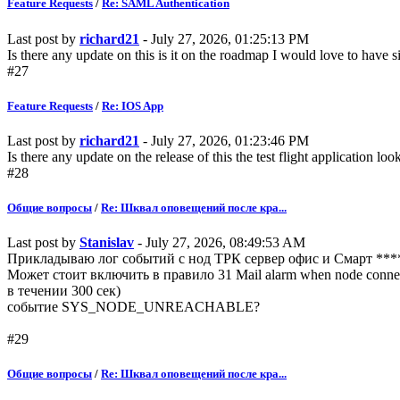
Feature Requests
/
Re: SAML Authentication
Last post by
richard21
- July 27, 2026, 01:25:13 PM
Is there any update on this is it on the roadmap I would love to have
#27
Feature Requests
/
Re: IOS App
Last post by
richard21
- July 27, 2026, 01:23:46 PM
Is there any update on the release of this the test flight application l
#28
Общие вопросы
/
Re: Шквал оповещений после кра...
Last post by
Stanislav
- July 27, 2026, 08:49:53 AM
Прикладываю лог событий с нод ТРК сервер офис и Смарт ****
Может стоит включить в правило 31 Mail alarm when node connec
в течении 300 сек)
событие SYS_NODE_UNREACHABLE?
#29
Общие вопросы
/
Re: Шквал оповещений после кра...