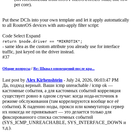
per core).
Put these DCIs into your own template and let it apply automatically
to all RouterOS devices with auto-apply filter script:
Code
Select
Expand
return $node.driver == "MIKROTIK";
- same idea as the custom attribute you already use for interface
traffic, just keyed on the driver instead.
#37
Общие вопросы
/
Re: Шквал оповещений после кра...
Last post by
Alex Kirhenshtein
- July 24, 2026, 06:03:47 PM
Да, подход верный. Ваши icmp unreachable / icmp ok —
кастомные события, а для кастомных событий корреляция
существует ровно в одном случае: когда нода-источник в
режиме обслуживания (там коррелируются вообще все её
события). К падению ноды, прокси или коммутатора сервер
их никогда не привязывает — это делается только для
фиксированного списка системных событий
(SYS_ICMP_UNREACHABLE, SYS_INTERFACE_DOWN и
т.д.).