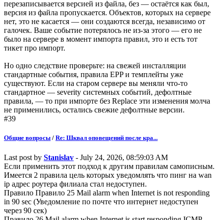
перезаписывается версией из файла, без — остаётся как был,
версия из файла пропускается. Объектов, которых на сервере
нет, это не касается — они создаются всегда, независимо от
галочек. Ваше событие потерялось не из-за этого — его не
было на сервере в момент импорта правил, это и есть тот
тикет про импорт.
Но одно следствие проверьте: на свежей инсталляции
стандартные события, правила EPP и темплейты уже
существуют. Если на старом сервере вы меняли что-то
стандартное — severity системных событий, дефолтные
правила, — то при импорте без Replace эти изменения молча
не применились, остались свежие дефолтные версии.
#39
Общие вопросы
/
Re: Шквал оповещений после кра...
Last post by
Stanislav
- July 24, 2026, 08:59:03 AM
Если применить этот подход к другим правилам самописным.
Имеется 2 правила цель которых уведомлять что пинг на wan
ip адрес роутера филиала стал недоступен.
Правило Правило 25 Mail alarm when Internet is not responding
in 90 sec (Уведомление по почте что интернет недоступен
через 90 сек)
Правило 26 Mail alarm when Internet is start responding ICMP