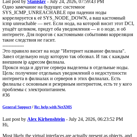
Last post by
Stanislav
- July 24, 2026, 07:59:43 PM
Одно замечание на будущее: системное
SYS_ICMP_UNREACHABLE при падении ноды
коррелируется к её SYS_NODE_DOWN, а ваш кастомный
icmp unreachable — нет. Если нода, на которой висит этот DCI,
упадёт целиком, придут оба уведомления — и о ноде, и об
интернете. Для порогов с кастомными событиями корреляция
такие следствия не гасит.
--------------
Это правило висит на ноде "Интернет название филиала".
Завел отдельную ноду которую так обозвал. И так с каждым
внешним ip адресом филиала.
Прокси нода и другие сервера выделены в отдельные ноды.
Цель: получение отдельных уведомлений о недоступности
интернета в филиалах и серверов в этих филиалах. Есть
филиалы с основным и резервным интернетом, есть те у кого
проблемы с электропитанием.
#36
General Support
/
Re: help with NetXMS
Last post by
Alex Kirhenshtein
- July 24, 2026, 06:23:52 PM
Hi,
Most likely the virtual interfaces are actually present as objects, and