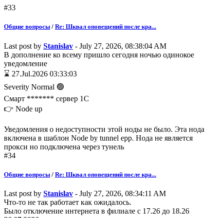
#33
Общие вопросы
/
Re: Шквал оповещений после кра...
Last post by
Stanislav
- July 27, 2026, 08:38:04 AM
В дополнение ко всему пришло сегодня ночью одинокое
уведомление
⌛ 27.Jul.2026 03:33:03
Severity Normal 🟢
Смарт ******* сервер 1C
👉 Node up
Уведомления о недоступности этой ноды не было. Эта нода
включена в шаблон Node by tunnel epp. Нода не является
прокси но подключена через тунель
#34
Общие вопросы
/
Re: Шквал оповещений после кра...
Last post by
Stanislav
- July 27, 2026, 08:34:11 AM
Что-то не так работает как ожидалось.
Было отключение интернета в филиале с 17.26 до 18.26