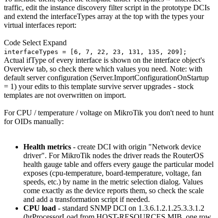
traffic, edit the instance discovery filter script in the prototype DCIs
and extend the interfaceTypes array at the top with the types your
virtual interfaces report:
Code
Select
Expand
interfaceTypes = [6, 7, 22, 23, 131, 135, 209];
Actual ifType of every interface is shown on the interface object's
Overview tab, so check there which values you need. Note: with
default server configuration (Server.ImportConfigurationOnStartup
= 1) your edits to this template survive server upgrades - stock
templates are not overwritten on import.
For CPU / temperature / voltage on MikroTik you don't need to hunt
for OIDs manually:
Health metrics
- create DCI with origin "Network device
driver". For MikroTik nodes the driver reads the RouterOS
health gauge table and offers every gauge the particular model
exposes (cpu-temperature, board-temperature, voltage, fan
speeds, etc.) by name in the metric selection dialog. Values
come exactly as the device reports them, so check the scale
and add a transformation script if needed.
CPU load
- standard SNMP DCI on 1.3.6.1.2.1.25.3.3.1.2
(hrProcessorLoad from HOST-RESOURCES MIB, one row