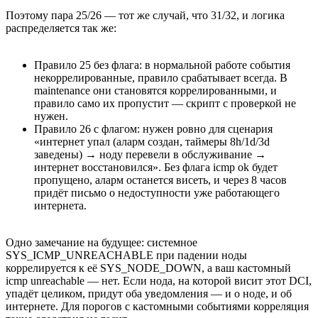
Поэтому пара 25/26 — тот же случай, что 31/32, и логика
распределяется так же:
Правило 25 без флага: в нормальной работе события
некоррелированные, правило срабатывает всегда. В
maintenance они становятся коррелированными, и
правило само их пропустит — скрипт с проверкой не
нужен.
Правило 26 с флагом: нужен ровно для сценария
«интернет упал (аларм создан, таймеры 8h/1d/3d
заведены) → ноду перевели в обслуживание →
интернет восстановился». Без флага icmp ok будет
пропущено, аларм останется висеть, и через 8 часов
придёт письмо о недоступности уже работающего
интернета.
Одно замечание на будущее: системное
SYS_ICMP_UNREACHABLE при падении ноды
коррелируется к её SYS_NODE_DOWN, а ваш кастомный
icmp unreachable — нет. Если нода, на которой висит этот DCI,
упадёт целиком, придут оба уведомления — и о ноде, и об
интернете. Для порогов с кастомными событиями корреляция