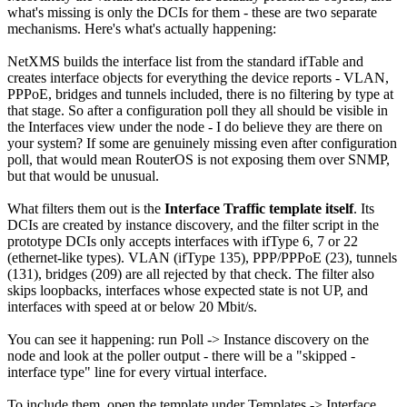
what's missing is only the DCIs for them - these are two separate
mechanisms. Here's what's actually happening:
NetXMS builds the interface list from the standard ifTable and
creates interface objects for everything the device reports - VLAN,
PPPoE, bridges and tunnels included, there is no filtering by type at
that stage. So after a configuration poll they all should be visible in
the Interfaces view under the node - I do believe they are there on
your system? If some are genuinely missing even after configuration
poll, that would mean RouterOS is not exposing them over SNMP,
but that would be unusual.
What filters them out is the
Interface Traffic template itself
. Its
DCIs are created by instance discovery, and the filter script in the
prototype DCIs only accepts interfaces with ifType 6, 7 or 22
(ethernet-like types). VLAN (ifType 135), PPP/PPPoE (23), tunnels
(131), bridges (209) are all rejected by that check. The filter also
skips loopbacks, interfaces whose expected state is not UP, and
interfaces with speed at or below 20 Mbit/s.
You can see it happening: run Poll -> Instance discovery on the
node and look at the poller output - there will be a "skipped -
interface type" line for every virtual interface.
To include them, open the template under Templates -> Interface