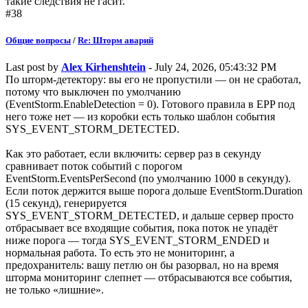
такие следствия не гасит.
#38
Общие вопросы
/
Re: Шторм аварий
Last post by
Alex Kirhenshtein
- July 24, 2026, 05:43:32 PM
По шторм-детектору: вы его не пропустили — он не сработал,
потому что выключен по умолчанию
(EventStorm.EnableDetection = 0). Готового правила в EPP под
него тоже нет — из коробки есть только шаблон события
SYS_EVENT_STORM_DETECTED.
Как это работает, если включить: сервер раз в секунду
сравнивает поток событий с порогом
EventStorm.EventsPerSecond (по умолчанию 1000 в секунду).
Если поток держится выше порога дольше EventStorm.Duration
(15 секунд), генерируется
SYS_EVENT_STORM_DETECTED, и дальше сервер просто
отбрасывает все входящие события, пока поток не упадёт
ниже порога — тогда SYS_EVENT_STORM_ENDED и
нормальная работа. То есть это не мониторинг, а
предохранитель: вашу петлю он бы разорвал, но на время
шторма мониторинг слепнет — отбрасываются все события,
не только «лишние».