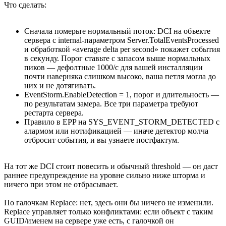
Что сделать:
Сначала померьте нормальный поток: DCI на объекте
сервера с internal-параметром Server.TotalEventsProcessed
и обработкой «average delta per second» покажет события
в секунду. Порог ставьте с запасом выше нормальных
пиков — дефолтные 1000/с для вашей инсталляции
почти наверняка слишком высоко, ваша петля могла до
них и не дотягивать.
EventStorm.EnableDetection = 1, порог и длительность —
по результатам замера. Все три параметра требуют
рестарта сервера.
Правило в EPP на SYS_EVENT_STORM_DETECTED с
алармом или нотификацией — иначе детектор молча
отбросит события, и вы узнаете постфактум.
На тот же DCI стоит повесить и обычный threshold — он даст
раннее предупреждение на уровне сильно ниже шторма и
ничего при этом не отбрасывает.
По галочкам Replace: нет, здесь они бы ничего не изменили.
Replace управляет только конфликтами: если объект с таким
GUID/именем на сервере уже есть, с галочкой он