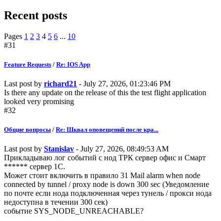
Recent posts
Pages
1
2
3
4
5
6
...
10
#31
Feature Requests
/
Re: IOS App
Last post by
richard21
- July 27, 2026, 01:23:46 PM
Is there any update on the release of this the test flight application
looked very promising
#32
Общие вопросы
/
Re: Шквал оповещений после кра...
Last post by
Stanislav
- July 27, 2026, 08:49:53 AM
Прикладываю лог событий с нод ТРК сервер офис и Смарт
****** сервер 1С.
Может стоит включить в правило 31 Mail alarm when node
connected by tunnel / proxy node is down 300 sec (Уведомление
по почте если нода подключенная через тунель / прокси нода
недоступна в течении 300 сек)
событие SYS_NODE_UNREACHABLE?