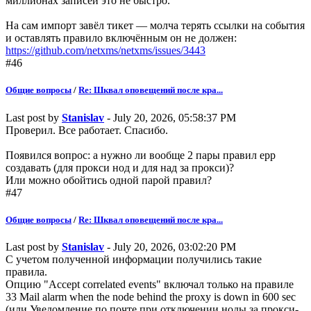
миллионах записей это не быстро.
На сам импорт завёл тикет — молча терять ссылки на события
и оставлять правило включённым он не должен:
https://github.com/netxms/netxms/issues/3443
#46
Общие вопросы
/
Re: Шквал оповещений после кра...
Last post by
Stanislav
- July 20, 2026, 05:58:37 PM
Проверил. Все работает. Спасибо.
Появился вопрос: а нужно ли вообще 2 пары правил epp
создавать (для прокси нод и для над за прокси)?
Или можно обойтись одной парой правил?
#47
Общие вопросы
/
Re: Шквал оповещений после кра...
Last post by
Stanislav
- July 20, 2026, 03:02:20 PM
С учетом полученной информации получились такие
правила.
Опцию "Accept correlated events" включал только на правиле
33 Mail alarm when the node behind the proxy is down in 600 sec
(или Уведомление по почте при отключении ноды за прокси-