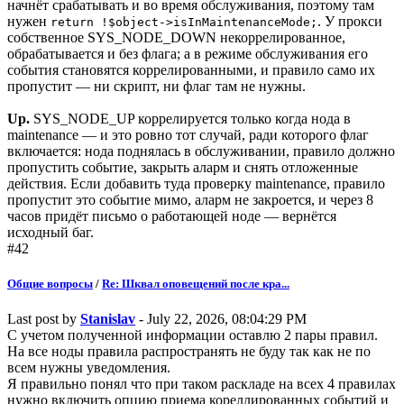
начнёт срабатывать и во время обслуживания, поэтому там
нужен
. У прокси
return !$object->isInMaintenanceMode;
собственное SYS_NODE_DOWN некоррелированное,
обрабатывается и без флага; а в режиме обслуживания его
события становятся коррелированными, и правило само их
пропустит — ни скрипт, ни флаг там не нужны.
Up.
SYS_NODE_UP коррелируется только когда нода в
maintenance — и это ровно тот случай, ради которого флаг
включается: нода поднялась в обслуживании, правило должно
пропустить событие, закрыть аларм и снять отложенные
действия. Если добавить туда проверку maintenance, правило
пропустит это событие мимо, аларм не закроется, и через 8
часов придёт письмо о работающей ноде — вернётся
исходный баг.
#42
Общие вопросы
/
Re: Шквал оповещений после кра...
Last post by
Stanislav
- July 22, 2026, 08:04:29 PM
С учетом полученной информации оставлю 2 пары правил.
На все ноды правила распространять не буду так как не по
всем нужны уведомления.
Я правильно понял что при таком раскладе на всех 4 правилах
нужно включить опцию приема кореллированных событий и