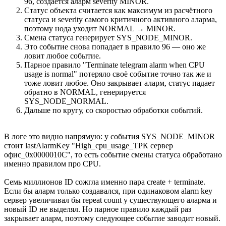
96, создаётся аларм severity MINOR.
Статус объекта считается как максимум из расчётного
статуса и severity самого критичного активного аларма,
поэтому нода уходит NORMAL → MINOR.
Смена статуса генерирует SYS_NODE_MINOR.
Это событие снова попадает в правило 96 — оно же
ловит любое событие.
Парное правило "Terminate telegram alarm when CPU
usage is normal" потеряло своё событие точно так же и
тоже ловит любое. Оно закрывает аларм, статус падает
обратно в NORMAL, генерируется
SYS_NODE_NORMAL.
Дальше по кругу, со скоростью обработки событий.
В логе это видно напрямую: у события SYS_NODE_MINOR
стоит lastAlarmKey "High_cpu_usage_ТРК сервер
офис_0x0000010C", то есть событие смены статуса обработано
именно правилом про CPU.
Семь миллионов ID сожгла именно пара create + terminate.
Если бы аларм только создавался, при одинаковом alarm key
сервер увеличивал бы repeat count у существующего аларма и
новый ID не выделял. Но парное правило каждый раз
закрывает аларм, поэтому следующее событие заводит новый.