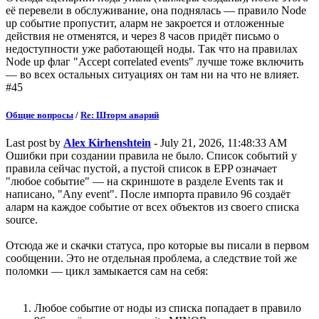
её перевели в обслуживание, она поднялась — правило Node
up событие пропустит, аларм не закроется и отложенные
действия не отменятся, и через 8 часов придёт письмо о
недоступности уже работающей ноды. Так что на правилах
Node up флаг "Accept correlated events" лучше тоже включить
— во всех остальных ситуациях он там ни на что не влияет.
#45
Общие вопросы
/
Re: Шторм аварий
Last post by
Alex Kirhenshtein
- July 21, 2026, 11:48:33 AM
Ошибки при создании правила не было. Список событий у
правила сейчас пустой, а пустой список в EPP означает
"любое событие" — на скриншоте в разделе Events так и
написано, "Any event". После импорта правило 96 создаёт
аларм на каждое событие от всех объектов из своего списка
source.
Отсюда же и скачки статуса, про которые вы писали в первом
сообщении. Это не отдельная проблема, а следствие той же
поломки — цикл замыкается сам на себя:
Любое событие от ноды из списка попадает в правило