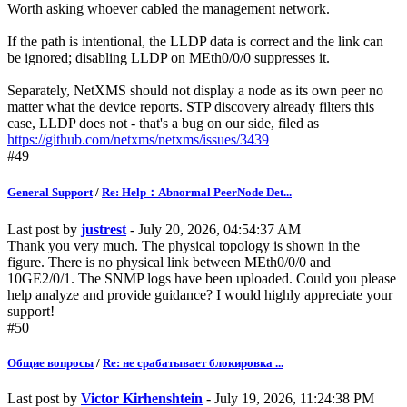
Worth asking whoever cabled the management network.
If the path is intentional, the LLDP data is correct and the link can
be ignored; disabling LLDP on MEth0/0/0 suppresses it.
Separately, NetXMS should not display a node as its own peer no
matter what the device reports. STP discovery already filters this
case, LLDP does not - that's a bug on our side, filed as
https://github.com/netxms/netxms/issues/3439
#49
General Support
/
Re: Help：Abnormal PeerNode Det...
Last post by
justrest
- July 20, 2026, 04:54:37 AM
Thank you very much. The physical topology is shown in the
figure. There is no physical link between MEth0/0/0 and
10GE2/0/1. The SNMP logs have been uploaded. Could you please
help analyze and provide guidance? I would highly appreciate your
support!
#50
Общие вопросы
/
Re: не срабатывает блокировка ...
Last post by
Victor Kirhenshtein
- July 19, 2026, 11:24:38 PM