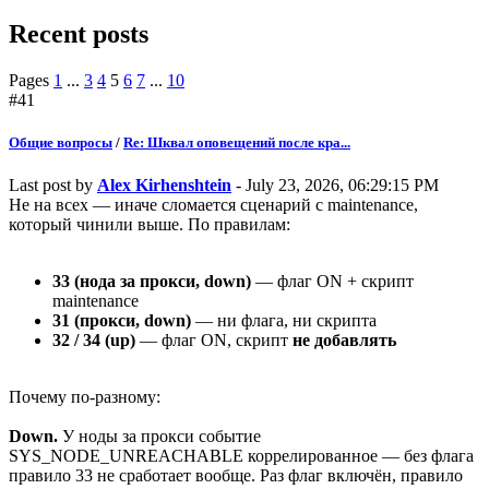
Recent posts
Pages
1
...
3
4
5
6
7
...
10
#41
Общие вопросы
/
Re: Шквал оповещений после кра...
Last post by
Alex Kirhenshtein
- July 23, 2026, 06:29:15 PM
Не на всех — иначе сломается сценарий с maintenance,
который чинили выше. По правилам:
33 (нода за прокси, down)
— флаг ON + скрипт
maintenance
31 (прокси, down)
— ни флага, ни скрипта
32 / 34 (up)
— флаг ON, скрипт
не добавлять
Почему по-разному:
Down.
У ноды за прокси событие
SYS_NODE_UNREACHABLE коррелированное — без флага
правило 33 не сработает вообще. Раз флаг включён, правило