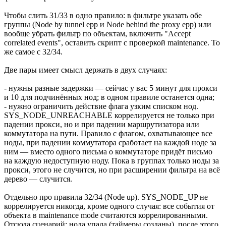
Чтобы слить 31/33 в одно правило: в фильтре указать обе
группы (Node by tunnel epp и Node behind the proxy epp) или
вообще убрать фильтр по объектам, включить "Accept
correlated events", оставить скрипт с проверкой maintenance. То
же самое с 32/34.
Две пары имеет смысл держать в двух случаях:
- нужны разные задержки — сейчас у вас 5 минут для прокси
и 10 для подчинённых нод; в одном правиле останется одна;
- нужно ограничить действие флага узким списком нод.
SYS_NODE_UNREACHABLE коррелируется не только при
падении прокси, но и при падении маршрутизатора или
коммутатора на пути. Правило с флагом, охватывающее все
ноды, при падении коммутатора сработает на каждой ноде за
ним — вместо одного письма о коммутаторе придёт письмо
на каждую недоступную ноду. Пока в группах только ноды за
прокси, этого не случится, но при расширении фильтра на всё
дерево — случится.
Отдельно про правила 32/34 (Node up). SYS_NODE_UP не
коррелируется никогда, кроме одного случая: все события от
объекта в maintenance mode считаются коррелированными.
Отсюда сценарий: нода упала (таймеры созданы), после этого