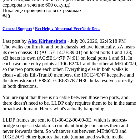
сервером в течение 600 секунд).
Пока еще проверяю во всех режимах
#48
General Support
/
Re: Help：Abnormal PeerNode Det...
Last post by
Alex Kirhenshtein
- July 20, 2026, 02:45:18 PM
The walks confirm it, and both chassis behave identically. xA hears
its own chassis ID (AC:5E:14:7F:89:01) on local ports 1 and 123;
xB hears its own (AC:5E:14:7F:74:01) on local ports 1 and 51. In
each case one entry points at 10GE2/0/1 and the other at MEth0/0/0,
so the two ports see each other. Everything else in both walks is
clean - all six Eth-Trunk0 members, the 10GE4/0/47 keepalive and
the downstream CE8865 / CE6857E / H3C links resolve correctly
in both directions.
You are right that there is no cable between those two ports, and
there doesn't need to be. LLDP only requires them to be in the same
broadcast domain. Here's what's actually happening:
LLDP frames are sent to 01-80-C2-00-00-0E, which is nearest-
bridge scope - a standards-compliant bridge consumes them and
never forwards them. So whatever sits between MEth0/0/0 and
10GE2/0/1 either ignores that rule (unmanaged switch, media