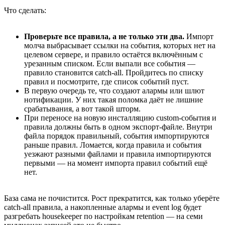
Что сделать:
Проверьте все правила, а не только эти два.
Импорт
молча выбрасывает ссылки на события, которых нет на
целевом сервере, и правило остаётся включённым с
урезанным списком. Если выпали все события —
правило становится catch-all. Пройдитесь по списку
правил и посмотрите, где список событий пуст.
В первую очередь те, что создают алармы или шлют
нотификации. У них такая поломка даёт не лишние
срабатывания, а вот такой шторм.
При переносе на новую инсталляцию custom-события и
правила должны быть в одном экспорт-файле. Внутри
файла порядок правильный, события импортируются
раньше правил. Ломается, когда правила и события
уезжают разными файлами и правила импортируются
первыми — на момент импорта правил событий ещё
нет.
База сама не почистится. Рост прекратится, как только уберёте
catch-all правила, а накопленные алармы и event log будет
разгребать housekeeper по настройкам retention — на семи