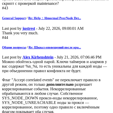
скрипт с проверкой maintenance?
#43
General Support
/
Re: Help：Abnormal PeerNode Det...
Last post by
justrest
- July 22, 2026, 09:00:01 AM
Thank you very much.
#44
Общие вопросы
/
Re: Шквал оповещений после кра...
Last post by
Alex Kirhenshtein
- July 21, 2026, 07:06:46 PM
Можно обойтись одной парой. Ключи таймеров и алармов у
вас содержат %n_%i, то есть уникальны для каждой ноды —
при объединении правил конфликта не будет.
Флаг "Accept correlated events" не переключает правило в
другой режим, он только
дополнительно
разрешает
коррелированные события. Некоррелированные
обрабатываются в любом случае. Собственное
SYS_NODE_DOWN прокси-ноды некоррелированное,
SYS_NODE_UNREACHABLE ноды за прокси —
коррелированное, поэтому одно правило с включённым
флагом покрывает оба случая.