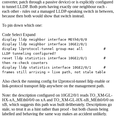
converter, patch through a passive device) or is explicitly configured
to tunnel LLDP. Both ports having exactly one neighbour each -
each other - rules out a managed LLDP-speaking switch in between,
because then both would show that switch instead.
To pin down which one:
Code
Select
Expand
display lldp neighbor interface MEth0/0/0
display lldp neighbor interface 10GE2/0/1
display l2protocol-tunnel group-mac all #
LLDP tunneling configured?
reset lldp statistics interface 10GE2/0/1 #
then re-check counters
display lldp statistics interface 10GE2/0/1 #
frames still arriving = live path, not stale table
Also check the running config for l2protocol-tunnel lldp enable or
link-protocol transport lldp anywhere on the management path.
Note: the description configured on 10GE2/0/1 reads TO_XM-GL-
HX-xA_MEth0/0/0 on xA and TO_XM-GL-HX-xB_MEth0/0/0 on
xB, which suggests this path was built deliberately. Descriptions go
stale, so treat it as a hint rather than proof - but both chassis being
labelled and behaving the same way makes an accident unlikely.