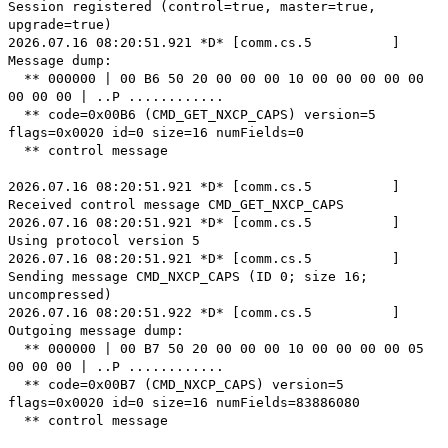
Session registered (control=true, master=true,
upgrade=true)
2026.07.16 08:20:51.921 *D* [comm.cs.5 ]
Message dump:
** 000000 | 00 B6 50 20 00 00 00 10 00 00 00 00 00
00 00 00 | ..P ............
** code=0x00B6 (CMD_GET_NXCP_CAPS) version=5
flags=0x0020 id=0 size=16 numFields=0
** control message
2026.07.16 08:20:51.921 *D* [comm.cs.5 ]
Received control message CMD_GET_NXCP_CAPS
2026.07.16 08:20:51.921 *D* [comm.cs.5 ]
Using protocol version 5
2026.07.16 08:20:51.921 *D* [comm.cs.5 ]
Sending message CMD_NXCP_CAPS (ID 0; size 16;
uncompressed)
2026.07.16 08:20:51.922 *D* [comm.cs.5 ]
Outgoing message dump:
** 000000 | 00 B7 50 20 00 00 00 10 00 00 00 00 05
00 00 00 | ..P ............
** code=0x00B7 (CMD_NXCP_CAPS) version=5
flags=0x0020 id=0 size=16 numFields=83886080
** control message