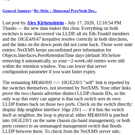
General Support
/
Re: Help：Abnormal PeerNode Det...
Last post by
Alex Kirhenshtein
- July 17, 2026, 12:16:54 PM
Thanks — the new data makes this clear. Everything on both
switches is now discovered via LLDP, all six Eth-Trunk0 members
and the 10GE4/0/47 keepalive resolve correctly in both directions,
and the links on the down ports did not come back. Those were stale
entries: NetXMS keeps unconfirmed peer information for
Objects.Interfaces.PeerRetentionTime days (default 30) before
removing it automatically, so your ~2-week-old entries were still
within the retention window. You can lower that server
configuration parameter if you want faster expiry.
The remaining MEth0/0/0 <-> 10GE2/0/1 "self" link is reported by
the switches themselves, not invented by NetXMS. Your other links
prove the two chassis advertise distinct LLDP chassis IDs, so the
only way this entry can appear is that each switch sees its own
LLDP frames back on those two ports. Check on the switch directly:
display lldp neighbor interface 10ge 2/0/1 — if it lists the switch
itself as neighbor, the loop is physical: either MEth0/0/0 is patched
into 10GE2/0/1 on the same chassis (in-band management), or both
ports connect to an unmanaged management switch that floods
LLDP between them. To check from the NetXMS server side,