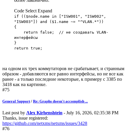
более лаконично:
Code
Select
Expand
if (($node.name in ["ISW001", "ISW002",
"ISW003"]) and ($1.name ~= "^VLAN.*"))
{
return false; // не создавать VLAN-
интерфейсы
}
return true;
на одном их трех коммутаторов не срабатывает, и странным
образом - добавляются все равно интерфейсы, но не все как
ранее - а только последние некоторые, к примеру с 3385 по
3418 как на картинке.
#75
General Support
/
Re: Graphs doesn't accomplish ...
Last post by
Alex Kirhenshtein
- July 16, 2026, 02:35:38 PM
Thanks, issue registered:
https://github.com/netxms/netxms/issues/3428
#76