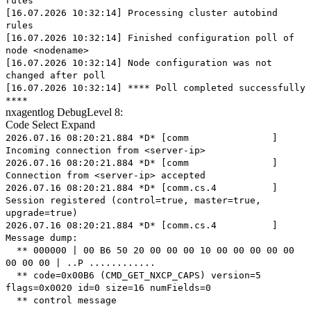
rules
[16.07.2026 10:32:14] Processing cluster autobind
rules
[16.07.2026 10:32:14] Finished configuration poll of
node <nodename>
[16.07.2026 10:32:14] Node configuration was not
changed after poll
[16.07.2026 10:32:14] **** Poll completed successfully
****
nxagentlog DebugLevel 8:
Code
Select
Expand
2026.07.16 08:20:21.884 *D* [comm ]
Incoming connection from <server-ip>
2026.07.16 08:20:21.884 *D* [comm ]
Connection from <server-ip> accepted
2026.07.16 08:20:21.884 *D* [comm.cs.4 ]
Session registered (control=true, master=true,
upgrade=true)
2026.07.16 08:20:21.884 *D* [comm.cs.4 ]
Message dump:
** 000000 | 00 B6 50 20 00 00 00 10 00 00 00 00 00
00 00 00 | ..P ............
** code=0x00B6 (CMD_GET_NXCP_CAPS) version=5
flags=0x0020 id=0 size=16 numFields=0
** control message