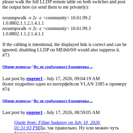
please walk the full LLDP remote table on both switches and post
the output here (or send them to me privately):
nxsnmpwalk -v 2c -c <community> 10.61.99.2
1.0.8802.1.1.2.1.4.1.1
nxsnmpwalk -v 2c -c <community> 10.61.99.3
1.0.8802.1.1.2.1.4.1.1
If the cabling is intentional, the displayed link is correct and can be
ignored; disabling LLDP on MEth0/0/0 would also suppress it.
#73
Общие вопросы
/
Re: не срабатывает блокировка ...
Last post by
eugene1
- July 17, 2026, 09:04:19 AM
более подробно один из интерфейсов VLAN 3385 к примеру
#74
Общие вопросы
/
Re: не срабатывает блокировка ...
Last post by
eugene1
- July 17, 2026, 08:59:05 AM
Quote from: Filipp Sudanov on July 10, 2026,
01:31:03 PM
Да, так правильно. Ну или можно чуть