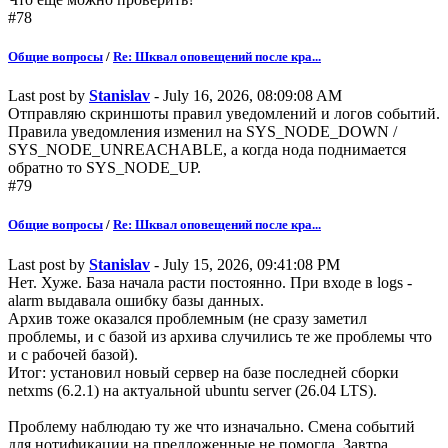
#78
Общие вопросы
/
Re: Шквал оповещений после кра...
Last post by
Stanislav
- July 16, 2026, 08:09:08 AM
Отправляю скриншоты правил уведомлений и логов событий.
Правила уведомления изменил на SYS_NODE_DOWN /
SYS_NODE_UNREACHABLE, а когда нода поднимается
обратно то SYS_NODE_UP.
#79
Общие вопросы
/
Re: Шквал оповещений после кра...
Last post by
Stanislav
- July 15, 2026, 09:41:08 PM
Нет. Хуже. База начала расти постоянно. При входе в logs -
alarm выдавала ошибку базы данных.
Архив тоже оказался проблемным (не сразу заметил
проблемы, и с базой из архива случились те же проблемы что
и с рабочей базой).
Итог: установил новый сервер на базе последней сборки
netxms (6.2.1) на актуальной ubuntu server (26.04 LTS).
Проблему наблюдаю ту же что изначально. Смена событий
для нотификации на предложенные не помогла. Завтра