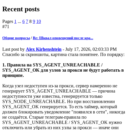
Recent posts
Pages
1
...
6
7
8
9
10
#71
Общие вопросы
/
Re: Шквал оповещений после кра...
Last post by
Alex Kirhenshtein
- July 17, 2026, 02:03:33 PM
Спасибо за скриншоты, картина стала понятнее. По порядку:
1. Правила на SYS_AGENT_UNREACHABLE /
SYS_AGENT_OK для узлов за прокси не будут работать в
принципе.
Когда узел недоступен из-за прокси, сервер намеренно не
генерирует SYS_AGENT_UNREACHABLE — причина
недоступности уже известна, генерируется только
SYS_NODE_UNREACHABLE. Но при восстановлении
SYS_AGENT_OK генерируется. То есть таймер, который
должен блокировать уведомление "появился в сети", никогда
не создаётся. Старые телеграм-правила по
SYS_AGENT_UNREACHABLE / SYS_AGENT_OK нужно
отключить или убрать из них узлы за прокси — иначе они