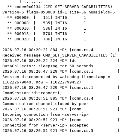
| ........
** code=0x0134 (CMD_SET_SERVER_CAPABILITIES)
version=5 flags=0x0000 id=1 size=56 numFields=5
** 000000: [ 151] INT16 1
** 000008: [ 535] INT16 1
** 000010: [ 536] INT16 1
** 000018: [ 570] INT16 1
** 000020: [ 786] INT16 1
2026.07.16 08:20:21.884 *D* [comm.cs.4 ]
Received message CMD_SET_SERVER_CAPABILITIES (1)
2026.07.16 08:20:22.224 *D* [dc ]
DataCollector: sleeping for 60 seconds
2026.07.16 08:20:47.229 *D* [comm.cs.1 ]
Session disconnected by watchdog (timestamp =
110222679040, now = 110222799452)
2026.07.16 08:20:47.229 *D* [comm.cs.1 ]
CommSession::disconnect()
2026.07.16 08:20:51.885 *D* [comm.cs.4 ]
Communication channel closed by peer
2026.07.16 08:20:51.921 *D* [comm ]
Incoming connection from <server-ip>
2026.07.16 08:20:51.921 *D* [comm ]
Connection from <server-ip> accepted
2026.07.16 08:20:51.921 *D* [comm.cs.5 ]