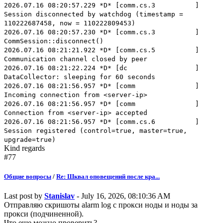
2026.07.16 08:20:57.229 *D* [comm.cs.3 ]
Session disconnected by watchdog (timestamp =
110222687458, now = 110222809453)
2026.07.16 08:20:57.230 *D* [comm.cs.3 ]
CommSession::disconnect()
2026.07.16 08:21:21.922 *D* [comm.cs.5 ]
Communication channel closed by peer
2026.07.16 08:21:22.224 *D* [dc ]
DataCollector: sleeping for 60 seconds
2026.07.16 08:21:56.957 *D* [comm ]
Incoming connection from <server-ip>
2026.07.16 08:21:56.957 *D* [comm ]
Connection from <server-ip> accepted
2026.07.16 08:21:56.957 *D* [comm.cs.6 ]
Session registered (control=true, master=true,
upgrade=true)
Kind regards
#77
Общие вопросы
/
Re: Шквал оповещений после кра...
Last post by
Stanislav
- July 16, 2026, 08:10:36 AM
Отправляю скришоты alarm log с прокси ноды и ноды за
прокси (подчиненной).
Что еще можно проверить?