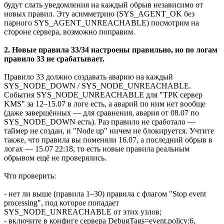
будут слать уведомления на каждый обрыв независимо от
новых правил. Эту асимметрию (SYS_AGENT_OK без
парного SYS_AGENT_UNREACHABLE) посмотрим на
стороне сервера, возможно поправим.
2. Новые правила 33/34 настроены правильно, но по логам
правило 33 не срабатывает.
Правило 33 должно создавать аварию на каждый
SYS_NODE_DOWN / SYS_NODE_UNREACHABLE.
События SYS_NODE_UNREACHABLE для "ТРК сервер
KMS" за 12–15.07 в логе есть, а аварий по ним нет вообще
(даже завершённых — для сравнения, авария от 08.07 по
SYS_NODE_DOWN есть). Раз правило не сработало —
таймер не создан, и "Node up" ничем не блокируется. Учтите
также, что правила вы поменяли 16.07, а последний обрыв в
логах — 15.07 22:18, то есть новые правила реальным
обрывом ещё не проверялись.
Что проверить:
- нет ли выше (правила 1–30) правила с флагом "Stop event
processing", под которое попадает
SYS_NODE_UNREACHABLE от этих узлов;
- включите в конфиге сервера DebugTags=event.policy:6,