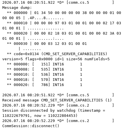
2026.07.16 08:20:51.922 *D* [comm.cs.5 ]
Message dump:
** 000000 | 01 34 50 00 00 00 00 38 00 00 00 01 00
00 00 05 | .4P....8........
** 000010 | 00 00 00 97 03 01 00 01 00 00 02 17 03
01 00 01 | ................
** 000020 | 00 00 02 18 03 01 00 01 00 00 02 3A 03
01 00 01 | ...........:....
** 000030 | 00 00 03 12 03 01 00 01
| ........
** code=0x0134 (CMD_SET_SERVER_CAPABILITIES)
version=5 flags=0x0000 id=1 size=56 numFields=5
** 000000: [ 151] INT16 1
** 000008: [ 535] INT16 1
** 000010: [ 536] INT16 1
** 000018: [ 570] INT16 1
** 000020: [ 786] INT16 1
2026.07.16 08:20:51.922 *D* [comm.cs.5 ]
Received message CMD_SET_SERVER_CAPABILITIES (1)
2026.07.16 08:20:52.229 *D* [comm.cs.2 ]
Session disconnected by watchdog (timestamp =
110222679791, now = 110222804453)
2026.07.16 08:20:52.229 *D* [comm.cs.2 ]
CommSession::disconnect()