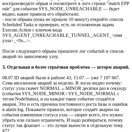
воспроизведите обрыв и посмотрите в логе строки "match EPP
rule" для события SYS_NODE_UNREACHABLE — будет
видно, какие правила его обработали;
- после обрыва (пока не прошли 10 минут) откройте список
Scheduled Tasks и проверьте, есть ли отложенная задача
Execute.Action с ключом вида
SYS_AGENT_UNREACHABLE_TUNNEL_AGENT_<имя
узла>_<0x...>.
После следующего обрыва пришлите лог событий и список
аварий по зависимому узлу.
3. Отдельная и более серьёзная проблема — шторм аварий.
08.07 ID аварий были в районе 43, 15.07 — уже 7 197 667.
Семь миллионов аварий за неделю. В логах видно почему:
статус узла скачет NORMAL↔MINOR десятки раз в секунду
(события SYS_NODE_MINOR / SYS_NODE_NORMAL с
тегом NodeStatus), и на каждое такое событие создаётся
авария. Это и есть причина постоянного роста базы и ошибок
в alarm log. Покажите правило, которое создаёт аварии на
события изменения статуса узла — скорее всего, его нужно
убрать или сильно ограничить. И надо разбираться, почему
статус так флапает — это лучше вынести в отдельную тему.
#72