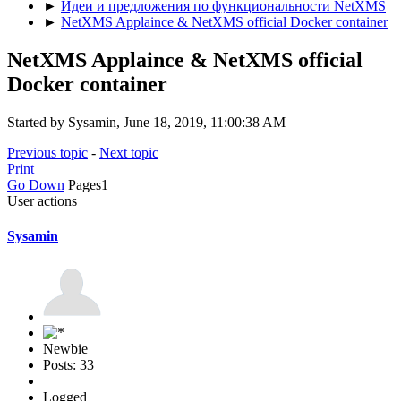
►
Идеи и предложения по функциональности NetXMS
►
NetXMS Applaince & NetXMS official Docker container
NetXMS Applaince & NetXMS official
Docker container
Started by Sysamin, June 18, 2019, 11:00:38 AM
Previous topic
-
Next topic
Print
Go Down
Pages
1
User actions
Sysamin
Newbie
Posts: 33
Logged