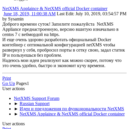
NetXMS Applaince & NetXMS official Docker container
June 18, 2019, 11:00:38 AM
Last Edit
: July 10, 2019, 03:54:57 PM
by Sysamin
Доброго времени суток! Запилите пожалуйста NetXMS
Appliance преднастроенную, версию вшитую изначально в
centos 7 с вебмордой на https.
И еще очень здорово разработать официальный Docker
контейнер с оптимальной конфигурацией netXMS чтобы
развернул у себя, пробросил порты в сетку свою, задал статик
IP и пользуешься без проблем.
Надеюсь мои идеи реализуют как можно скорее, потому что
это очень удобно, быстро и экономит кучу времени.
Print
Go Up
Pages
1
User actions
NetXMS Support Forum
►
Russian Support
►
Идеи и предложения по функциональности NetXMS
►
NetXMS Applaince & NetXMS official Docker container
User actions
Print