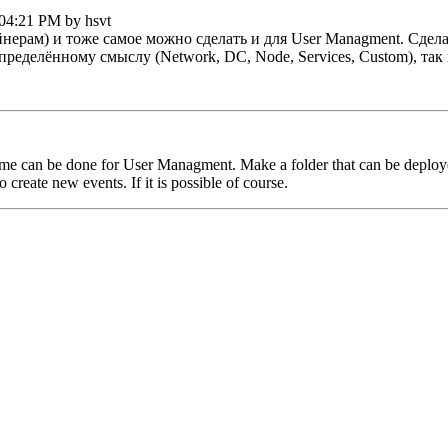
:04:21 PM by hsvt
ейнерам) и тоже самое можно сделать и для User Managment. Сде
ределённому смыслу (Network, DC, Node, Services, Custom), так
ame can be done for User Managment. Make a folder that can be deployed 
reate new events. If it is possible of course.