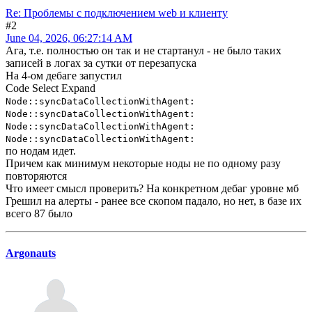
Re: Проблемы с подключением web и клиенту
#2
June 04, 2026, 06:27:14 AM
Ага, т.е. полностью он так и не стартанул - не было таких
записей в логах за сутки от перезапуска
На 4-ом дебаге запустил
Code
Select
Expand
Node::syncDataCollectionWithAgent:
Node::syncDataCollectionWithAgent:
Node::syncDataCollectionWithAgent:
Node::syncDataCollectionWithAgent:
по нодам идет.
Причем как минимум некоторые ноды не по одному разу
повторяются
Что имеет смысл проверить? На конкретном дебаг уровне мб
Грешил на алерты - ранее все скопом падало, но нет, в базе их
всего 87 было
Argonauts