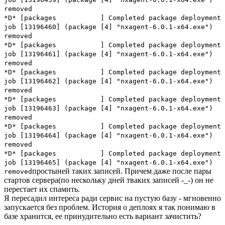
removed
*D* [packages ] Completed package deployment
job [13196460] (package [4] "nxagent-6.0.1-x64.exe")
removed
*D* [packages ] Completed package deployment
job [13196461] (package [4] "nxagent-6.0.1-x64.exe")
removed
*D* [packages ] Completed package deployment
job [13196462] (package [4] "nxagent-6.0.1-x64.exe")
removed
*D* [packages ] Completed package deployment
job [13196463] (package [4] "nxagent-6.0.1-x64.exe")
removed
*D* [packages ] Completed package deployment
job [13196464] (package [4] "nxagent-6.0.1-x64.exe")
removed
*D* [packages ] Completed package deployment
job [13196465] (package [4] "nxagent-6.0.1-x64.exe")
простыней таких записей. Причем даже после пары
removed
стартов сервера(по нескольку дней тваких записей -_-) он не
перестает их спамить.
Я пересадил интереса ради сервис на пустую базу - мгновенно
запускается без проблем. История о деплоях я так понимаю в
базе хранится, ее принудительно есть вариант зачистить?