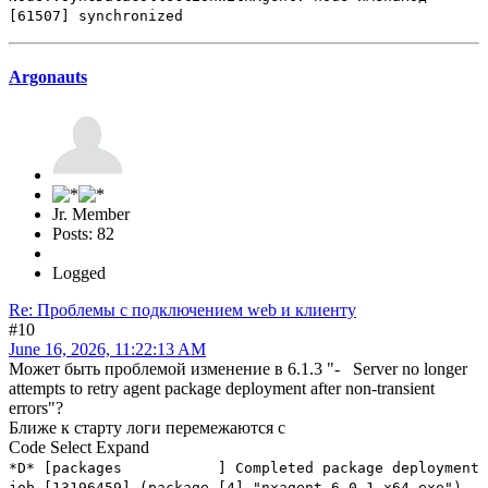
[61507] synchronized
Argonauts
Jr. Member
Posts: 82
Logged
Re: Проблемы с подключением web и клиенту
#10
June 16, 2026, 11:22:13 AM
Может быть проблемой изменение в 6.1.3 "- Server no longer
attempts to retry agent package deployment after non-transient
errors"?
Ближе к старту логи перемежаются с
Code
Select
Expand
*D* [packages ] Completed package deployment
job [13196459] (package [4] "nxagent-6.0.1-x64.exe")