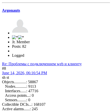
Argonauts
Jr. Member
Posts: 82
Logged
Re: Проблемы с подключением web и клиенту
#8
June 14, 2026, 06:16:54 PM
sh st
Objects............: 58867
Nodes...........: 9113
Interfaces......: 47716
Access points...: 0
Sensors.........: 0
Collectible DCIs...: 168107
Active alarms......: 245